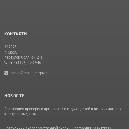
Сотрудники Росгвардии пресекли дебош в орловском кафе
30 июля 2026, 14:27
Росгвардейцы в Орле задержали мужчину по подозрению в краже
15 июля 2026, 14:49
КОНТАКТЫ
302026
г. Орел,
переулок Соляной, д.1
+ 7 (4862) 59-02-46
uprorl@rosguard.gov.ru
НОВОСТИ
Росгвардия проверила организацию отдыха детей в детских лагерях
07 августа 2026, 10:07
Сотрудники вневедомственной охраны Росгвардии задержали