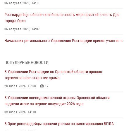
06 августа 2026, 14:11
Росгвардейцы обеспечили безопасность мероприятий в честь Дня
города Орла
06 августа 2026, 14:07
Начальник регионального Управления Росгвардии принял участие в
митинге в честь дня освобождения города Орла
05 августа 2026, 13:16
2
ПОПУЛЯРНЫЕ НОВОСТИ
Ливенские росгвардейцы рассказали о результатах работы за
В Управлении Росгвардии по Орловской области прошло
первое полугодие
торжественное открытие храма
05 августа 2026, 13:12
28 июля 2026, 15:08
17
За месяц росгвардейцы задержали 15 лиц, подозреваемых в
В Управлении вневедомственной охраны Орловской области
совершении противоправных действий
подвели итоги за первое полугодие 2026 года
04 августа 2026, 14:21
09 июля 2026, 14:10
В Орле приняли присягу 28 новых росгвардейцев
В Орле росгвардейцы провели учения по пилотированию БПЛА
04 августа 2026, 14:06
2