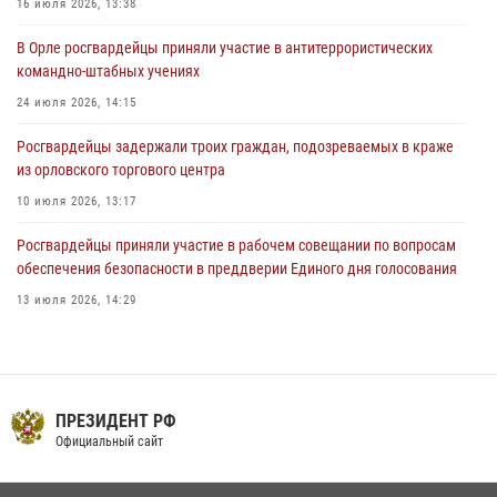
16 июля 2026, 13:38
За месяц росгвардейцы приняли от граждан более 800 заявлений о
В Орле росгвардейцы приняли участие в антитеррористических
предоставлении госуслуг
командно-штабных учениях
03 августа 2026, 14:30
24 июля 2026, 14:15
Росгвардейцы задержали троих граждан, подозреваемых в краже
из орловского торгового центра
10 июля 2026, 13:17
Росгвардейцы приняли участие в рабочем совещании по вопросам
обеспечения безопасности в преддверии Единого дня голосования
13 июля 2026, 14:29
На брифинге росгвардейцы рассказали орловцам об изменениях в
законодательстве, регулирующем оборот оружия
24 июля 2026, 14:16
ПРЕЗИДЕНТ РФ
В Орле росгвардейцы за неделю проверили два детских лагеря
Официальный сайт
16 июля 2026, 13:34