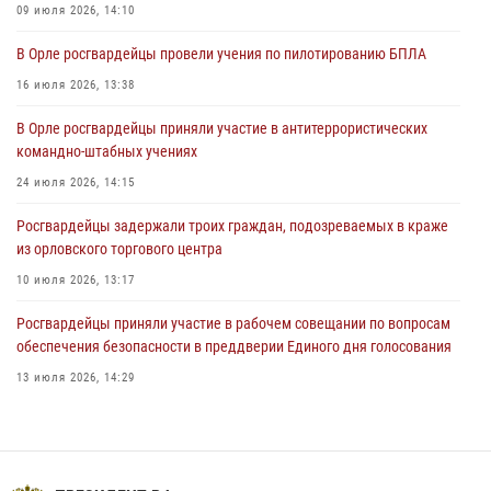
09 июля 2026, 14:10
В Орле приняли присягу 28 новых росгвардейцев
В Орле росгвардейцы провели учения по пилотированию БПЛА
04 августа 2026, 14:06
2
16 июля 2026, 13:38
За месяц росгвардейцы приняли от граждан более 800 заявлений о
В Орле росгвардейцы приняли участие в антитеррористических
предоставлении госуслуг
командно-штабных учениях
03 августа 2026, 14:30
24 июля 2026, 14:15
Росгвардейцы задержали троих граждан, подозреваемых в краже
из орловского торгового центра
10 июля 2026, 13:17
Росгвардейцы приняли участие в рабочем совещании по вопросам
обеспечения безопасности в преддверии Единого дня голосования
13 июля 2026, 14:29
На брифинге росгвардейцы рассказали орловцам об изменениях в
законодательстве, регулирующем оборот оружия
24 июля 2026, 14:16