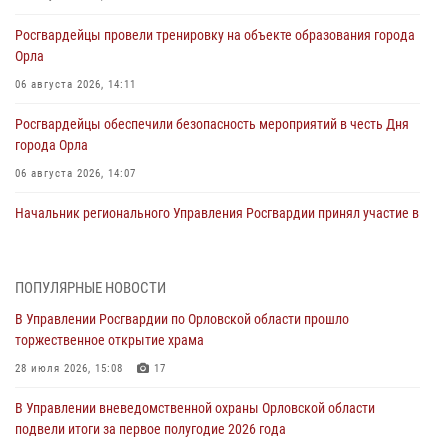
Росгвардейцы провели тренировку на объекте образования города
Орла
06 августа 2026, 14:11
Росгвардейцы обеспечили безопасность мероприятий в честь Дня
города Орла
06 августа 2026, 14:07
Начальник регионального Управления Росгвардии принял участие в
митинге в честь дня освобождения города Орла
05 августа 2026, 13:16
2
ПОПУЛЯРНЫЕ НОВОСТИ
Ливенские росгвардейцы рассказали о результатах работы за
В Управлении Росгвардии по Орловской области прошло
первое полугодие
торжественное открытие храма
05 августа 2026, 13:12
28 июля 2026, 15:08
17
За месяц росгвардейцы задержали 15 лиц, подозреваемых в
В Управлении вневедомственной охраны Орловской области
совершении противоправных действий
подвели итоги за первое полугодие 2026 года
04 августа 2026, 14:21