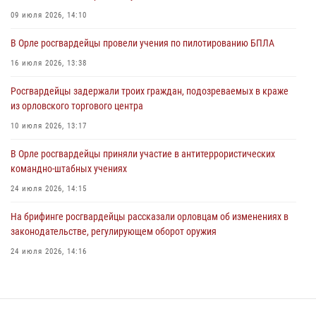
В Орле росгвардейцы приняли участие в учениях на избирательном
участке
09 июля 2026, 14:10
31 июля 2026, 13:21
В Орле росгвардейцы провели учения по пилотированию БПЛА
Жительница Мценска сдала в Росгвардию незарегистрированное
16 июля 2026, 13:38
ружьё
Росгвардейцы задержали троих граждан, подозреваемых в краже
31 июля 2026, 13:16
из орловского торгового центра
10 июля 2026, 13:17
В Орле росгвардейцы приняли участие в антитеррористических
командно-штабных учениях
24 июля 2026, 14:15
На брифинге росгвардейцы рассказали орловцам об изменениях в
законодательстве, регулирующем оборот оружия
24 июля 2026, 14:16
Росгвардейцы приняли участие в рабочем совещании по вопросам
обеспечения безопасности в преддверии Единого дня голосования
13 июля 2026, 14:29