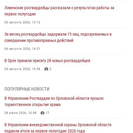
Ливенские росгвардейцы рассказали о результатах работы за
первое полугодие
05 августа 2026, 13:12
За месяц росгвардейцы задержали 15 лиц, подозреваемых в
совершении противоправных действий
04 августа 2026, 14:21
В Орле приняли присягу 28 новых росгвардейцев
04 августа 2026, 14:06
2
За месяц росгвардейцы приняли от граждан более 800 заявлений о
предоставлении госуслуг
ПОПУЛЯРНЫЕ НОВОСТИ
03 августа 2026, 14:30
В Управлении Росгвардии по Орловской области прошло
торжественное открытие храма
Росгвардейцы обеспечили безопасность во время празднования
Дня ВДВ
28 июля 2026, 15:08
17
03 августа 2026, 14:23
В Управлении вневедомственной охраны Орловской области
подвели итоги за первое полугодие 2026 года