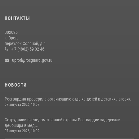
Росгвардейцы в Орле задержали мужчину по подозрению в краже
15 июля 2026, 14:49
КОНТАКТЫ
302026
г. Орел,
переулок Соляной, д.1
+ 7 (4862) 59-02-46
uprorl@rosguard.gov.ru
НОВОСТИ
Росгвардия проверила организацию отдыха детей в детских лагерях
07 августа 2026, 10:07
Сотрудники вневедомственной охраны Росгвардии задержали
дебошира в мед...
07 августа 2026, 10:02