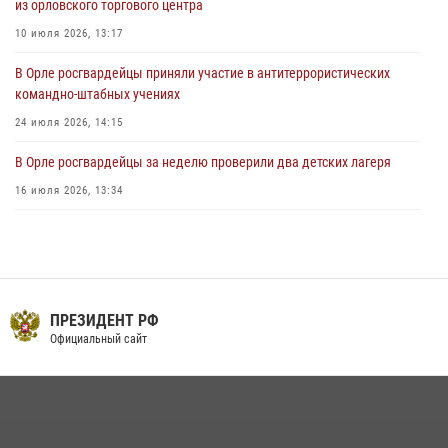
из орловского торгового центра
03 августа 2026, 14:30
10 июля 2026, 13:17
В Орле росгвардейцы приняли участие в антитеррористических
командно-штабных учениях
24 июля 2026, 14:15
В Орле росгвардейцы за неделю проверили два детских лагеря
16 июля 2026, 13:34
Росгвардейцы приняли участие в рабочем совещании по вопросам
обеспечения безопасности в преддверии Единого дня голосования
13 июля 2026, 14:29
Сотрудники Росгвардии пресекли дебош в орловском кафе
ПРЕЗИДЕНТ РФ
Официальный сайт
30 июля 2026, 14:27
На брифинге росгвардейцы рассказали орловцам об изменениях в
законодательстве, регулирующем оборот оружия
24 июля 2026, 14:16