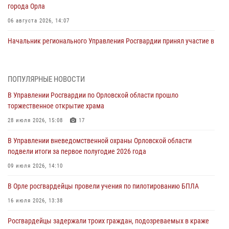
города Орла
06 августа 2026, 14:07
Начальник регионального Управления Росгвардии принял участие в
митинге в честь дня освобождения города Орла
05 августа 2026, 13:16
2
ПОПУЛЯРНЫЕ НОВОСТИ
Ливенские росгвардейцы рассказали о результатах работы за
В Управлении Росгвардии по Орловской области прошло
первое полугодие
торжественное открытие храма
05 августа 2026, 13:12
28 июля 2026, 15:08
17
За месяц росгвардейцы задержали 15 лиц, подозреваемых в
В Управлении вневедомственной охраны Орловской области
совершении противоправных действий
подвели итоги за первое полугодие 2026 года
04 августа 2026, 14:21
09 июля 2026, 14:10
В Орле приняли присягу 28 новых росгвардейцев
В Орле росгвардейцы провели учения по пилотированию БПЛА
04 августа 2026, 14:06
2
16 июля 2026, 13:38
За месяц росгвардейцы приняли от граждан более 800 заявлений о
Росгвардейцы задержали троих граждан, подозреваемых в краже
предоставлении госуслуг