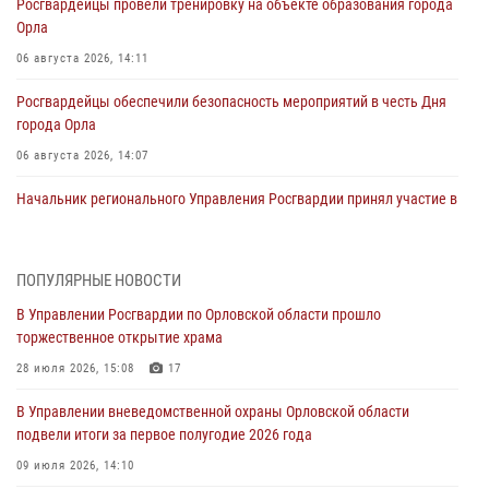
Росгвардейцы провели тренировку на объекте образования города
Орла
06 августа 2026, 14:11
Росгвардейцы обеспечили безопасность мероприятий в честь Дня
города Орла
06 августа 2026, 14:07
Начальник регионального Управления Росгвардии принял участие в
митинге в честь дня освобождения города Орла
05 августа 2026, 13:16
2
ПОПУЛЯРНЫЕ НОВОСТИ
Ливенские росгвардейцы рассказали о результатах работы за
В Управлении Росгвардии по Орловской области прошло
первое полугодие
торжественное открытие храма
05 августа 2026, 13:12
28 июля 2026, 15:08
17
За месяц росгвардейцы задержали 15 лиц, подозреваемых в
В Управлении вневедомственной охраны Орловской области
совершении противоправных действий
подвели итоги за первое полугодие 2026 года
04 августа 2026, 14:21
09 июля 2026, 14:10