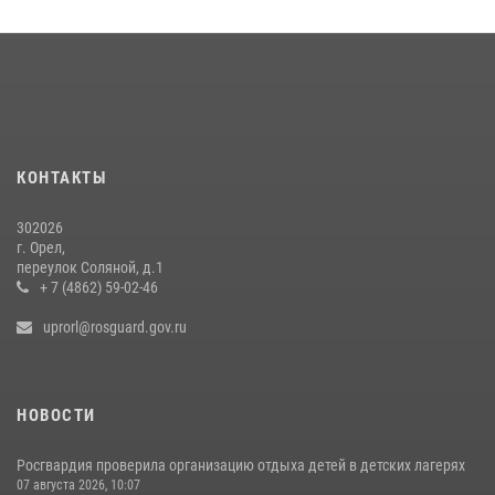
30 июля 2026, 14:27
На брифинге росгвардейцы рассказали орловцам об изменениях в
законодательстве, регулирующем оборот оружия
24 июля 2026, 14:16
Росгвардейцы в Орле задержали мужчину по подозрению в краже
15 июля 2026, 14:49
КОНТАКТЫ
302026
г. Орел,
переулок Соляной, д.1
+ 7 (4862) 59-02-46
uprorl@rosguard.gov.ru
НОВОСТИ
Росгвардия проверила организацию отдыха детей в детских лагерях
07 августа 2026, 10:07