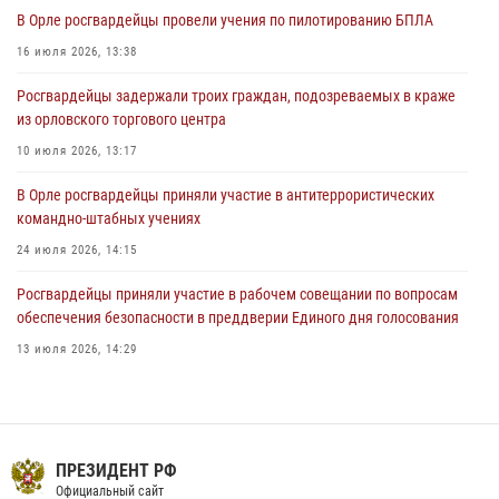
В Орле приняли присягу 28 новых росгвардейцев
В Орле росгвардейцы провели учения по пилотированию БПЛА
04 августа 2026, 14:06
2
16 июля 2026, 13:38
За месяц росгвардейцы приняли от граждан более 800 заявлений о
Росгвардейцы задержали троих граждан, подозреваемых в краже
предоставлении госуслуг
из орловского торгового центра
03 августа 2026, 14:30
10 июля 2026, 13:17
В Орле росгвардейцы приняли участие в антитеррористических
командно-штабных учениях
24 июля 2026, 14:15
Росгвардейцы приняли участие в рабочем совещании по вопросам
обеспечения безопасности в преддверии Единого дня голосования
13 июля 2026, 14:29
В Орле росгвардейцы за неделю проверили два детских лагеря
16 июля 2026, 13:34
Сотрудники Росгвардии пресекли дебош в орловском кафе
ПРЕЗИДЕНТ РФ
Официальный сайт