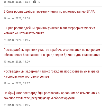
28 июля 2026, 15:08
17
За месяц росгвардейцы задержали 15 лиц, подозреваемых в
В Орле росгвардейцы провели учения по пилотированию БПЛА
совершении противоправных действий
16 июля 2026, 13:38
04 августа 2026, 14:21
В Орле росгвардейцы приняли участие в антитеррористических
В Орле приняли присягу 28 новых росгвардейцев
командно-штабных учениях
04 августа 2026, 14:06
2
24 июля 2026, 14:15
За месяц росгвардейцы приняли от граждан более 800 заявлений о
Росгвардейцы приняли участие в рабочем совещании по вопросам
предоставлении госуслуг
обеспечения безопасности в преддверии Единого дня голосования
03 августа 2026, 14:30
13 июля 2026, 14:29
Росгвардейцы задержали троих граждан, подозреваемых в краже
из орловского торгового центра
10 июля 2026, 13:17
На брифинге росгвардейцы рассказали орловцам об изменениях в
законодательстве, регулирующем оборот оружия
24 июля 2026, 14:16