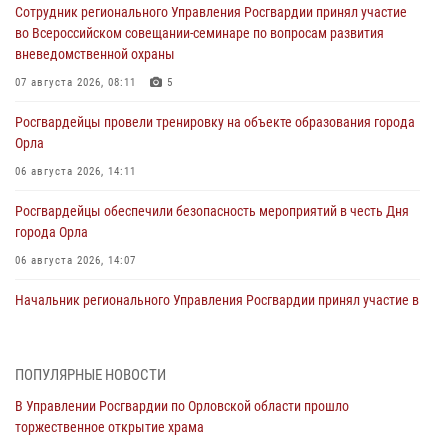
Сотрудник регионального Управления Росгвардии принял участие
во Всероссийском совещании-семинаре по вопросам развития
вневедомственной охраны
07 августа 2026, 08:11
5
Росгвардейцы провели тренировку на объекте образования города
Орла
06 августа 2026, 14:11
Росгвардейцы обеспечили безопасность мероприятий в честь Дня
города Орла
06 августа 2026, 14:07
Начальник регионального Управления Росгвардии принял участие в
митинге в честь дня освобождения города Орла
05 августа 2026, 13:16
2
ПОПУЛЯРНЫЕ НОВОСТИ
Ливенские росгвардейцы рассказали о результатах работы за
В Управлении Росгвардии по Орловской области прошло
первое полугодие
торжественное открытие храма
05 августа 2026, 13:12