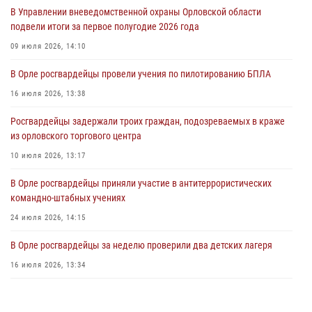
03 августа 2026, 14:23
В Управлении вневедомственной охраны Орловской области
подвели итоги за первое полугодие 2026 года
В Орле росгвардейцы приняли участие в учениях на избирательном
участке
09 июля 2026, 14:10
31 июля 2026, 13:21
В Орле росгвардейцы провели учения по пилотированию БПЛА
Жительница Мценска сдала в Росгвардию незарегистрированное
16 июля 2026, 13:38
ружьё
Росгвардейцы задержали троих граждан, подозреваемых в краже
31 июля 2026, 13:16
из орловского торгового центра
10 июля 2026, 13:17
В Орле росгвардейцы приняли участие в антитеррористических
командно-штабных учениях
24 июля 2026, 14:15
В Орле росгвардейцы за неделю проверили два детских лагеря
16 июля 2026, 13:34
Росгвардейцы приняли участие в рабочем совещании по вопросам
обеспечения безопасности в преддверии Единого дня голосования