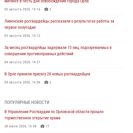
митинге в честь дня освобождения города Орла
05 августа 2026, 13:16
2
Ливенские росгвардейцы рассказали о результатах работы за
первое полугодие
05 августа 2026, 13:12
За месяц росгвардейцы задержали 15 лиц, подозреваемых в
совершении противоправных действий
04 августа 2026, 14:21
В Орле приняли присягу 28 новых росгвардейцев
04 августа 2026, 14:06
2
За месяц росгвардейцы приняли от граждан более 800 заявлений о
предоставлении госуслуг
ПОПУЛЯРНЫЕ НОВОСТИ
03 августа 2026, 14:30
В Управлении Росгвардии по Орловской области прошло
торжественное открытие храма
Росгвардейцы обеспечили безопасность во время празднования
Дня ВДВ
28 июля 2026, 15:08
17