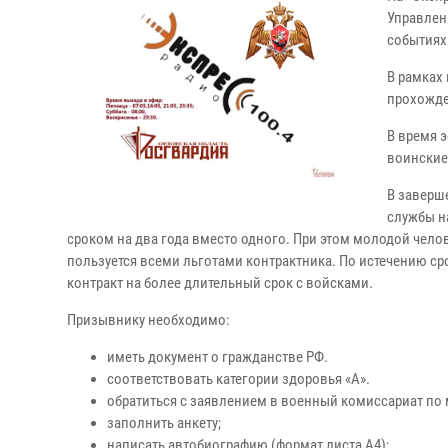
Управлен
событиях
В рамках
прохожде
В время э
воинские
В заверш
службы н
сроком на два года вместо одного. При этом молодой челов
пользуется всеми льготами контрактника. По истечению ср
контракт на более длительный срок с войсками.
Призывнику необходимо:
иметь документ о гражданстве РФ.
соответствовать категории здоровья «А».
обратиться с заявлением в военный комиссариат по 
заполнить анкету;
написать автобиографию (формат листа А4);