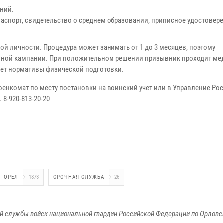
ений.
аспорт, свидетельство о среднем образовании, приписное удостовере
й личности. Процедура может занимать от 1 до 3 месяцев, поэтому
ывной кампании. При положительном решении призывник проходит м
ает нормативы физической подготовки.
енкомат по месту постановки на воинский учет или в Управление Ро
. 8-920-813-20-20
ОРЕЛ
1873
СРОЧНАЯ СЛУЖБА
26
й службы войск национальной гвардии Российской Федерации по Орловс