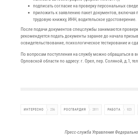
подписать согласие на проверку персональных свед
приложить к заявлению пакет документов, включая п
трудовую книжку, ИНН, водительское удостоверение.
После подачи документов спецслужбы занимаются проверко
рекомендуется подать документы заранее до начала приз
освидетельствование, психологическое тестирование и сд
По вопросам поступления на службу можно обращаться в во
Орловской области по адресу: г. Орел, пер. Соляной, д.1, тел
ИНТЕРЕСНО
256
РОСГВАРДИЯ
2811
РАБОТА
923
Пресс-служба Управления Федерально