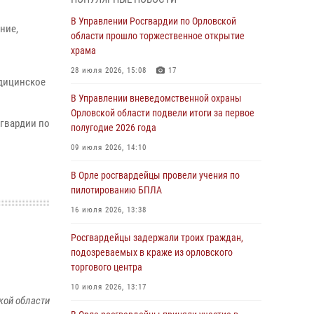
04 августа 2026, 14:06
2
В Управлении Росгвардии по Орловской
ние,
области прошло торжественное открытие
За месяц росгвардейцы приняли от граждан
храма
более 800 заявлений о предоставлении
госуслуг
28 июля 2026, 15:08
17
едицинское
03 августа 2026, 14:30
В Управлении вневедомственной охраны
Орловской области подвели итоги за первое
Росгвардейцы обеспечили безопасность во
сгвардии по
полугодие 2026 года
время празднования Дня ВДВ
09 июля 2026, 14:10
03 августа 2026, 14:23
В Орле росгвардейцы провели учения по
В Орле росгвардейцы приняли участие в
пилотированию БПЛА
учениях на избирательном участке
16 июля 2026, 13:38
31 июля 2026, 13:21
Росгвардейцы задержали троих граждан,
Жительница Мценска сдала в Росгвардию
подозреваемых в краже из орловского
незарегистрированное ружьё
торгового центра
31 июля 2026, 13:16
10 июля 2026, 13:17
кой области