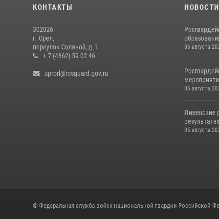
КОНТАКТЫ
НОВОСТ
302026
Росгвардей
г. Орел,
образовани
переулок Соляной, д.1
06 августа 20
+ 7 (4862) 59-02-46
Росгвардей
uprorl@rosguard.gov.ru
мероприятий
06 августа 20
Ливенские 
результатах
05 августа 20
© Федеральная служба войск национальной гвардии Российской Фе