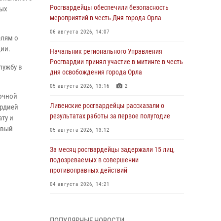
Росгвардейцы обеспечили безопасность
вых
мероприятий в честь Дня города Орла
06 августа 2026, 14:07
елям о
ии.
Начальник регионального Управления
Росгвардии принял участие в митинге в честь
лужбу в
дня освобождения города Орла
05 августа 2026, 13:16
2
очной
Ливенские росгвардейцы рассказали о
ардией
результатах работы за первое полугодие
ату и
овый
05 августа 2026, 13:12
За месяц росгвардейцы задержали 15 лиц,
подозреваемых в совершении
противоправных действий
04 августа 2026, 14:21
В Орле приняли присягу 28 новых
росгвардейцев
ПОПУЛЯРНЫЕ НОВОСТИ