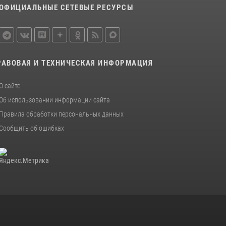
ОФИЦИАЛЬНЫЕ СЕТЕВЫЕ РЕСУРСЫ
законодательстве, регулирующем оборот
оружия
24 июля 2026, 14:16
Росгвардейцы в Орле задержали мужчину по
РАВОВАЯ И ТЕХНИЧЕСКАЯ ИНФОРМАЦИЯ
подозрению в краже
15 июля 2026, 14:49
О сайте
Об использовании информации сайта
Правила обработки персональных данных
Сообщить об ошибках