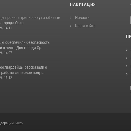
И
НАВИГАЦИЯ
цы провели тренировку на объекте
Новости
я города Орла
Карта сайта
26, 14:11
П
цы обеспечили безопасность
 в честь Дня города Ор...
26, 14:07
росгвардейцы рассказали о
 работы за первое полуг...
26, 13:12
дерации, 2026