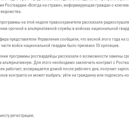
ия Росгвардии «Всегда на страже», информирующая граждан о ключе
 ведомства.
 программы на этой неделе правоохранители рассказали радиослушат
нии срочной и альтернативной службы в войсках национальной гвард
фира представители Управления сообщили, что весной этого года на с
 части войск национальной гвардии было призвано 55 орловцев.
ении программы росгвардейцы рассказали о возможности замены ср
а альтернативную. Для этого необходимо заключить контракт с Росгв
ек работает, возвращается домой после рабочего дня, получает зарпл
оков контракта он может выбрать: уйти на гражданку или подписать н
месту регистрации;