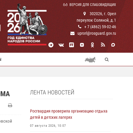
ВЕРСИЯ ДЛЯ СЛАБОВИДЯЩИХ
302026, г. Орел
переулок Соляной, д.1
И
+ 7 (4862) 59-02-46
uprorl@rosguard.gov.ru
Ы
ЛЕНТА НОВОСТЕЙ
ОМА
Росгвардия проверила организацию отдыха
детей в детских лагерях
овской
07 августа 2026, 10:07