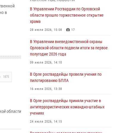
Начальник регионального Управления
ственной
Росгвардии принял участие в митинге в честь
В Управлении Росгвардии по Орловской
но в
дня освобождения города Орла
области прошло торжественное открытие
храма
05 августа 2026, 13:16
2
28 июля 2026, 15:08
17
Ливенские росгвардейцы рассказали о
результатах работы за первое полугодие
В Управлении вневедомственной охраны
Орловской области подвели итоги за первое
05 августа 2026, 13:12
полугодие 2026 года
За месяц росгвардейцы задержали 15 лиц,
09 июля 2026, 14:10
подозреваемых в совершении
противоправных действий
В Орле росгвардейцы провели учения по
1875
пилотированию БПЛА
04 августа 2026, 14:21
16 июля 2026, 13:38
В Орле приняли присягу 28 новых
росгвардейцев
В Орле росгвардейцы приняли участие в
антитеррористических командно-штабных
04 августа 2026, 14:06
2
кой области
учениях
За месяц росгвардейцы приняли от граждан
24 июля 2026, 14:15
более 800 заявлений о предоставлении
госуслуг