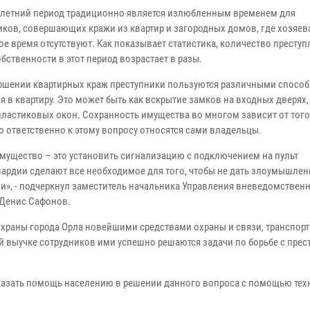
-летний период традиционно является излюбленным временем для
иков, совершающих кражи из квартир и загородных домов, где хозяев
ое время отсутствуют. Как показывает статистика, количество престу
бственности в этот период возрастает в разы.
ршении квартирных краж преступники пользуются различными спосо
 в квартиру. Это может быть как вскрытие замков на входных дверях, 
пластиковых окон. Сохранность имущества во многом зависит от того
о ответственно к этому вопросу относятся сами владельцы.
мущество – это установить сигнализацию с подключением на пульт
вардии сделают все необходимое для того, чтобы не дать злоумышлен
и», - подчеркнул заместитель начальника Управления вневедомствен
 Денис Сафонов.
раны города Орла новейшими средствами охраны и связи, транспорт
 выучке сотрудников ими успешно решаются задачи по борьбе с прес
азать помощь населению в решении данного вопроса с помощью тех