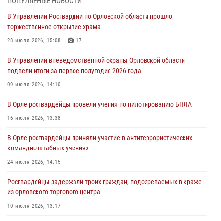
ПОПУЛЯРНЫЕ НОВОСТИ
Ливенские росгвардейцы рассказали о результатах работы за
В Управлении Росгвардии по Орловской области прошло
первое полугодие
торжественное открытие храма
05 августа 2026, 13:12
28 июля 2026, 15:08
17
За месяц росгвардейцы задержали 15 лиц, подозреваемых в
В Управлении вневедомственной охраны Орловской области
совершении противоправных действий
подвели итоги за первое полугодие 2026 года
04 августа 2026, 14:21
09 июля 2026, 14:10
В Орле приняли присягу 28 новых росгвардейцев
В Орле росгвардейцы провели учения по пилотированию БПЛА
04 августа 2026, 14:06
2
16 июля 2026, 13:38
За месяц росгвардейцы приняли от граждан более 800 заявлений о
В Орле росгвардейцы приняли участие в антитеррористических
предоставлении госуслуг
командно-штабных учениях
03 августа 2026, 14:30
24 июля 2026, 14:15
Росгвардейцы задержали троих граждан, подозреваемых в краже
из орловского торгового центра
10 июля 2026, 13:17