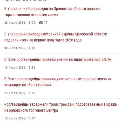
Ливенские росгвардейцы рассказали о результатах работы за
В Управлении Росгвардии по Орловской области прошло
первое полугодие
торжественное открытие храма
05 августа 2026, 13:12
28 июля 2026, 15:08
17
За месяц росгвардейцы задержали 15 лиц, подозреваемых в
В Управлении вневедомственной охраны Орловской области
совершении противоправных действий
подвели итоги за первое полугодие 2026 года
04 августа 2026, 14:21
09 июля 2026, 14:10
В Орле приняли присягу 28 новых росгвардейцев
В Орле росгвардейцы провели учения по пилотированию БПЛА
04 августа 2026, 14:06
2
16 июля 2026, 13:38
За месяц росгвардейцы приняли от граждан более 800 заявлений о
В Орле росгвардейцы приняли участие в антитеррористических
предоставлении госуслуг
командно-штабных учениях
03 августа 2026, 14:30
24 июля 2026, 14:15
Росгвардейцы задержали троих граждан, подозреваемых в краже
из орловского торгового центра
10 июля 2026, 13:17