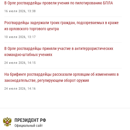
В Орле росгвардейцы провели учения по пилотированию БПЛА
04 августа 2026, 14:06
2
16 июля 2026, 13:38
За месяц росгвардейцы приняли от граждан более 800 заявлений о
Росгвардейцы задержали троих граждан, подозреваемых в краже
предоставлении госуслуг
из орловского торгового центра
03 августа 2026, 14:30
10 июля 2026, 13:17
В Орле росгвардейцы приняли участие в антитеррористических
командно-штабных учениях
24 июля 2026, 14:15
На брифинге росгвардейцы рассказали орловцам об изменениях в
законодательстве, регулирующем оборот оружия
24 июля 2026, 14:16
В Орле росгвардейцы за неделю проверили два детских лагеря
16 июля 2026, 13:34
Росгвардейцы приняли участие в рабочем совещании по вопросам
ПРЕЗИДЕНТ РФ
обеспечения безопасности в преддверии Единого дня голосования
Официальный сайт