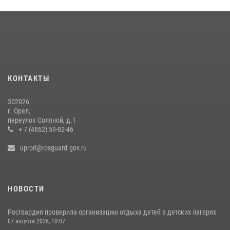
13 июля 2026, 14:29
Сотрудники Росгвардии пресекли дебош в орловском кафе
30 июля 2026, 14:27
Росгвардейцы в Орле задержали мужчину по подозрению в краже
15 июля 2026, 14:49
КОНТАКТЫ
302026
г. Орел,
переулок Соляной, д.1
+ 7 (4862) 59-02-46
uprorl@rosguard.gov.ru
НОВОСТИ
Росгвардия проверила организацию отдыха детей в детских лагерях
07 августа 2026, 10:07