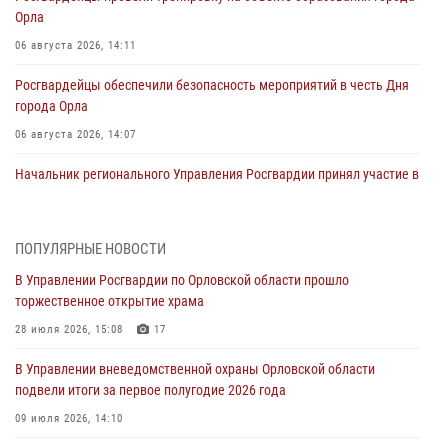
Орла
06 августа 2026, 14:11
Росгвардейцы обеспечили безопасность мероприятий в честь Дня
города Орла
06 августа 2026, 14:07
Начальник регионального Управления Росгвардии принял участие в
митинге в честь дня освобождения города Орла
05 августа 2026, 13:16
2
ПОПУЛЯРНЫЕ НОВОСТИ
Ливенские росгвардейцы рассказали о результатах работы за
В Управлении Росгвардии по Орловской области прошло
первое полугодие
торжественное открытие храма
05 августа 2026, 13:12
28 июля 2026, 15:08
17
За месяц росгвардейцы задержали 15 лиц, подозреваемых в
В Управлении вневедомственной охраны Орловской области
совершении противоправных действий
подвели итоги за первое полугодие 2026 года
04 августа 2026, 14:21
09 июля 2026, 14:10
В Орле приняли присягу 28 новых росгвардейцев