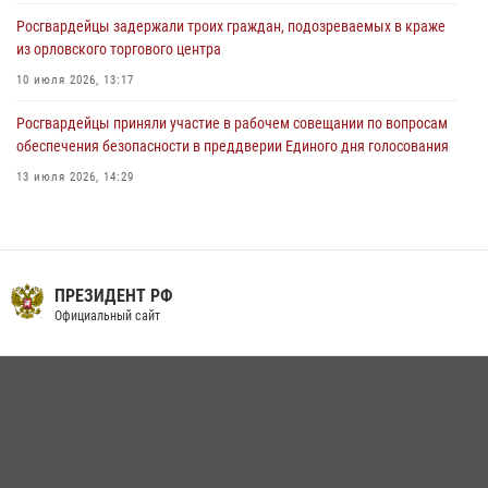
Росгвардейцы задержали троих граждан, подозреваемых в краже
из орловского торгового центра
10 июля 2026, 13:17
Росгвардейцы приняли участие в рабочем совещании по вопросам
обеспечения безопасности в преддверии Единого дня голосования
13 июля 2026, 14:29
В Орле росгвардейцы за неделю проверили два детских лагеря
16 июля 2026, 13:34
На брифинге росгвардейцы рассказали орловцам об изменениях в
ПРЕЗИДЕНТ РФ
законодательстве, регулирующем оборот оружия
Официальный сайт
24 июля 2026, 14:16
Сотрудники Росгвардии пресекли дебош в орловском кафе
30 июля 2026, 14:27
Росгвардейцы в Орле задержали мужчину по подозрению в краже