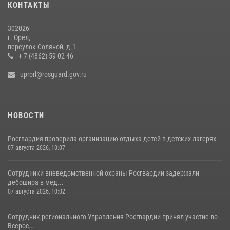
15 июля 2026, 14:49
КОНТАКТЫ
302026
г. Орел,
переулок Соляной, д.1
+ 7 (4862) 59-02-46
uprorl@rosguard.gov.ru
НОВОСТИ
Росгвардия проверила организацию отдыха детей в детских лагерях
07 августа 2026, 10:07
Сотрудники вневедомственной охраны Росгвардии задержали
дебошира в мед...
07 августа 2026, 10:02
Сотрудник регионального Управления Росгвардии принял участие во
Всерос...