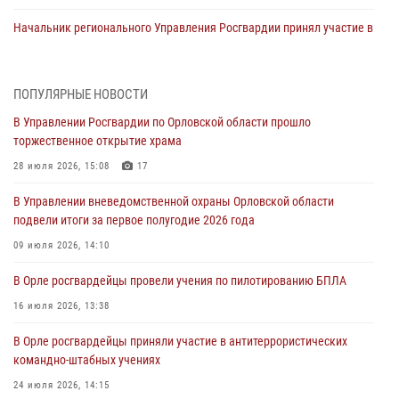
Начальник регионального Управления Росгвардии принял участие в
митинге в честь дня освобождения города Орла
05 августа 2026, 13:16
2
ПОПУЛЯРНЫЕ НОВОСТИ
Ливенские росгвардейцы рассказали о результатах работы за
В Управлении Росгвардии по Орловской области прошло
первое полугодие
торжественное открытие храма
05 августа 2026, 13:12
28 июля 2026, 15:08
17
За месяц росгвардейцы задержали 15 лиц, подозреваемых в
В Управлении вневедомственной охраны Орловской области
совершении противоправных действий
подвели итоги за первое полугодие 2026 года
04 августа 2026, 14:21
09 июля 2026, 14:10
В Орле приняли присягу 28 новых росгвардейцев
В Орле росгвардейцы провели учения по пилотированию БПЛА
04 августа 2026, 14:06
2
16 июля 2026, 13:38
За месяц росгвардейцы приняли от граждан более 800 заявлений о
В Орле росгвардейцы приняли участие в антитеррористических
предоставлении госуслуг
командно-штабных учениях
03 августа 2026, 14:30
24 июля 2026, 14:15