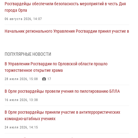
Росгвардейцы обеспечили безопасность мероприятий в честь Дня
города Орла
06 августа 2026, 14:07
Начальник регионального Управления Росгвардии принял участие в
митинге в честь дня освобождения города Орла
05 августа 2026, 13:16
2
ПОПУЛЯРНЫЕ НОВОСТИ
Ливенские росгвардейцы рассказали о результатах работы за
В Управлении Росгвардии по Орловской области прошло
первое полугодие
торжественное открытие храма
05 августа 2026, 13:12
28 июля 2026, 15:08
17
За месяц росгвардейцы задержали 15 лиц, подозреваемых в
В Орле росгвардейцы провели учения по пилотированию БПЛА
совершении противоправных действий
16 июля 2026, 13:38
04 августа 2026, 14:21
В Орле росгвардейцы приняли участие в антитеррористических
В Орле приняли присягу 28 новых росгвардейцев
командно-штабных учениях
04 августа 2026, 14:06
2
24 июля 2026, 14:15
За месяц росгвардейцы приняли от граждан более 800 заявлений о