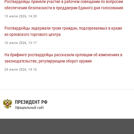
Росгвардейцы приняли участие в рабочем совещании по вопросам
предоставлении госуслуг
обеспечения безопасности в преддверии Единого дня голосования
03 августа 2026, 14:30
13 июля 2026, 14:29
Росгвардейцы задержали троих граждан, подозреваемых в краже
из орловского торгового центра
10 июля 2026, 13:17
На брифинге росгвардейцы рассказали орловцам об изменениях в
законодательстве, регулирующем оборот оружия
24 июля 2026, 14:16
Сотрудники Росгвардии пресекли дебош в орловском кафе
30 июля 2026, 14:27
В Орле росгвардейцы за неделю проверили два детских лагеря
ПРЕЗИДЕНТ РФ
Официальный сайт
16 июля 2026, 13:34
Росгвардейцы в Орле задержали мужчину по подозрению в краже
15 июля 2026, 14:49