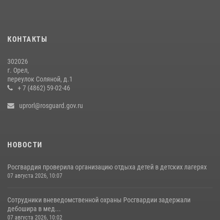
Росгвардейцы провели брифинг по теме изменений в
законодательстве о частной охранной деятельности
29 июля 2026, 14:06
КОНТАКТЫ
302026
г. Орел,
переулок Соляной, д.1
+ 7 (4862) 59-02-46
uprorl@rosguard.gov.ru
НОВОСТИ
Росгвардия проверила организацию отдыха детей в детских лагерях
07 августа 2026, 10:07
Сотрудники вневедомственной охраны Росгвардии задержали
дебошира в мед...
07 августа 2026, 10:02