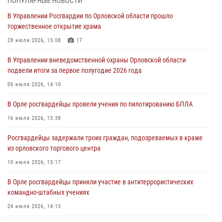
ПОПУЛЯРНЫЕ НОВОСТИ
31 июля 2026, 13:21
В Управлении Росгвардии по Орловской области прошло
торжественное открытие храма
Жительница Мценска сдала в Росгвардию незарегистрированное
ружьё
28 июля 2026, 15:08
17
31 июля 2026, 13:16
В Управлении вневедомственной охраны Орловской области
подвели итоги за первое полугодие 2026 года
Сотрудники Росгвардии пресекли дебош в орловском кафе
09 июля 2026, 14:10
30 июля 2026, 14:27
В Орле росгвардейцы провели учения по пилотированию БПЛА
Росгвардейцы проверили антитеррористическую защищённость
детских лагерей «Мечта» и «Лесной»
16 июля 2026, 13:38
30 июля 2026, 14:22
Росгвардейцы задержали троих граждан, подозреваемых в краже
из орловского торгового центра
10 июля 2026, 13:17
В Орле росгвардейцы приняли участие в антитеррористических
командно-штабных учениях
24 июля 2026, 14:15