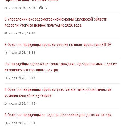
Жительница Мценска сдала в Росгвардию незарегистрированное
ружьё
28 июля 2026, 15:08
17
31 июля 2026, 13:16
В Управлении вневедомственной охраны Орловской области
подвели итоги за первое полугодие 2026 года
Сотрудники Росгвардии пресекли дебош в орловском кафе
09 июля 2026, 14:10
30 июля 2026, 14:27
В Орле росгвардейцы провели учения по пилотированию БПЛА
Росгвардейцы проверили антитеррористическую защищённость
детских лагерей «Мечта» и «Лесной»
16 июля 2026, 13:38
30 июля 2026, 14:22
Росгвардейцы задержали троих граждан, подозреваемых в краже
из орловского торгового центра
10 июля 2026, 13:17
В Орле росгвардейцы приняли участие в антитеррористических
командно-штабных учениях
24 июля 2026, 14:15
В Орле росгвардейцы за неделю проверили два детских лагеря
16 июля 2026, 13:34