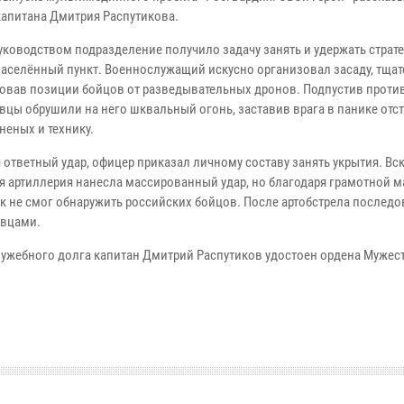
капитана Дмитрия Распутикова.
руководством подразделение получило задачу занять и удержать страт
аселённый пункт. Военнослужащий искусно организовал засаду, тща
овав позиции бойцов от разведывательных дронов. Подпустив проти
вцы обрушили на него шквальный огонь, заставив врага в панике отст
неных и технику.
 ответный удар, офицер приказал личному составу занять укрытия. Вс
я артиллерия нанесла массированный удар, но благодаря грамотной 
к не смог обнаружить российских бойцов. После артобстрела последо
овцами.
лужебного долга капитан Дмитрий Распутиков удостоен ордена Мужес