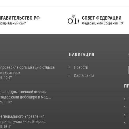
ПРАВИТЕЛЬСТВО РФ
СОВЕТ ФЕДЕРАЦИИ
фициальный сайт
Федерального Собрания РФ
И
НАВИГАЦИЯ
 проверила организацию отдыха
Новости
ских лагерях
Карта сайта
26, 10:07
П
 вневедомственной охраны
 задержали дебошира в мед...
26, 10:02
регионального Управления
принял участие во Всерос...
26, 08:11