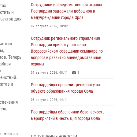
Сотрудники вневедомственной охраны
тах
Росгвардии задержали дебошира в
стить и
медучреждении города Орла
ъектов для
07 августа 2026, 10:02
Сотрудник регионального Управления
ых лиц
Росгвардии принял участие во
ы,
Всероссийском совещании-семинаре по
тов. Теперь
вопросам развития вневедомственной
обная
охраны
о
07 августа 2026, 08:11
5
действий.
ектов и
Росгвардейцы провели тренировку на
объекте образования города Орла
06 августа 2026, 14:11
еспечения
тель
Росгвардейцы обеспечили безопасность
мероприятий в честь Дня города Орла
06 августа 2026, 14:07
е места с
ПОПУЛЯРНЫЕ НОВОСТИ