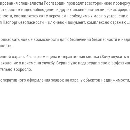
рирования специалисты Росгвардии проводят всестороннюю проверку
ости систем видеонаблюдения и других инженерно-технических средст
сности, составляется акт с перечнем необходимых мер по устранению
ся Паспорт безопасности – ключевой документ, комплексно отражающ
спользовать новые возможности для обеспечения безопасности и на
нности.
енной охраны была размещена интерактивная кнопка «Хочу служить в
аявление о приеме на службу. Сервис уже подтвердил свою эффектив
тельно возросло.
 оперативного оформления заявок на охрану объектов недвижимости,