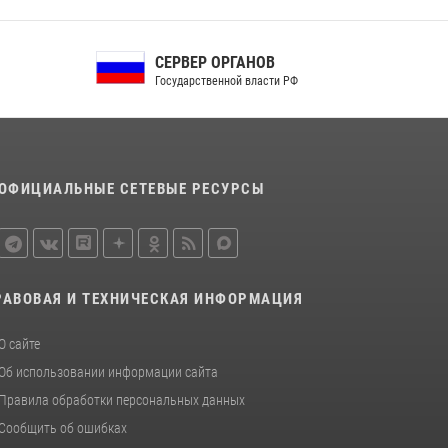
законодательстве, регулирующем оборот
оружия
СЕРВЕР ОРГАНОВ
24 июля 2026, 14:16
Государственной власти РФ
Росгвардейцы в Орле задержали мужчину по
подозрению в краже
15 июля 2026, 14:49
ОФИЦИАЛЬНЫЕ СЕТЕВЫЕ РЕСУРСЫ
РАВОВАЯ И ТЕХНИЧЕСКАЯ ИНФОРМАЦИЯ
О сайте
Об использовании информации сайта
Правила обработки персональных данных
Сообщить об ошибках