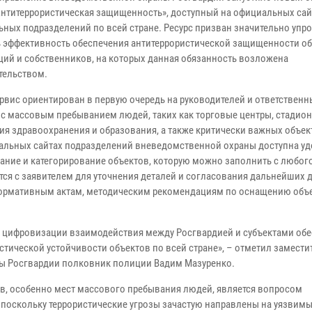
Антитеррористическая защищенность», доступный на официальных сай
ьных подразделений по всей стране. Ресурс призван значительно упро
 эффективность обеспечения антитеррористической защищенности об
ций и собственников, на которых данная обязанность возложена
тельством.
рвис ориентирован в первую очередь на руководителей и ответственн
 c массовым пребыванием людей, таких как торговые центры, стадион
ия здравоохранения и образования, а также критически важных объек
альных сайтах подразделений вневедомственной охраны доступна уд
ание и категорирование объектов, которую можно заполнить с любог
ся с заявителем для уточнения деталей и согласования дальнейших 
нормативным актам, методическим рекомендациям по оснащению объ
в цифровизации взаимодействия между Росгвардией и субъектами об
тической устойчивости объектов по всей стране», – отметил замести
ы Росгвардии полковник полиции Вадим Мазуренко.
в, особенно мест массового пребывания людей, является вопросом
 поскольку террористические угрозы зачастую направлены на уязвимы