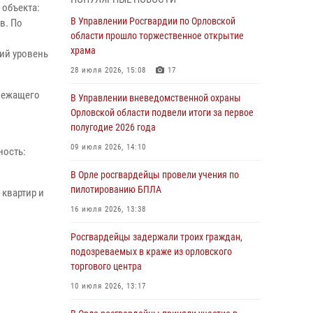
Начальник регионального Управления
 объекта:
Росгвардии принял участие в митинге в честь
В Управлении Росгвардии по Орловской
в. По
дня освобождения города Орла
области прошло торжественное открытие
храма
ий уровень
05 августа 2026, 13:16
2
28 июля 2026, 15:08
17
Ливенские росгвардейцы рассказали о
длежащего
результатах работы за первое полугодие
В Управлении вневедомственной охраны
Орловской области подвели итоги за первое
05 августа 2026, 13:12
полугодие 2026 года
За месяц росгвардейцы задержали 15 лиц,
09 июля 2026, 14:10
ность:
подозреваемых в совершении
противоправных действий
В Орле росгвардейцы провели учения по
пилотированию БПЛА
 квартир и
04 августа 2026, 14:21
16 июля 2026, 13:38
В Орле приняли присягу 28 новых
росгвардейцев
Росгвардейцы задержали троих граждан,
подозреваемых в краже из орловского
04 августа 2026, 14:06
2
торгового центра
За месяц росгвардейцы приняли от граждан
10 июля 2026, 13:17
более 800 заявлений о предоставлении
госуслуг