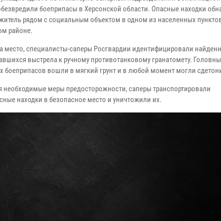
обезвредили боеприпасы в Херсонской области. Опасные находки обн
житель рядом с социальным объектом в одном из населенных пунктов
ом районе.
а место, специалисты-саперы Росгвардии идентифицировали найденно
авшихся выстрела к ручному противотанковому гранатомету. Головны
х боеприпасов вошли в мягкий грунт и в любой момент могли сдетон
 необходимые меры предосторожности, саперы транспортировали
сные находки в безопасное место и уничтожили их.