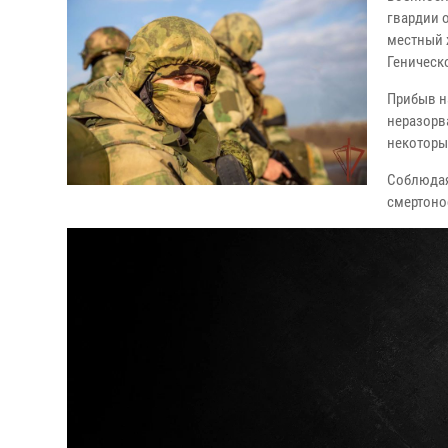
гвардии 
местный 
Геническ
Прибыв н
неразорв
некоторы
Соблюдая
смертоно