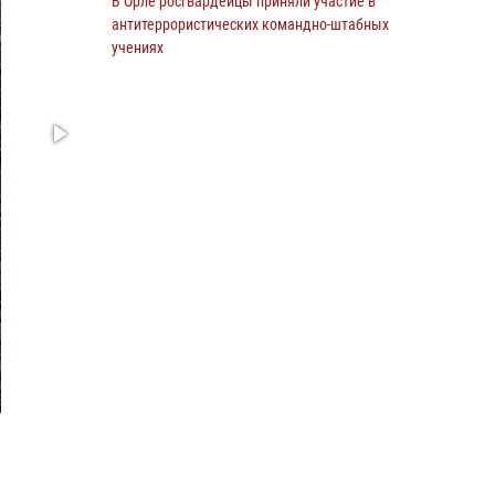
В Орле росгвардейцы приняли участие в
антитеррористических командно-штабных
учениях
24 июля 2026, 14:15
В Орле росгвардейцы за неделю проверили
два детских лагеря
16 июля 2026, 13:34
Росгвардейцы приняли участие в рабочем
совещании по вопросам обеспечения
безопасности в преддверии Единого дня
голосования
13 июля 2026, 14:29
На брифинге росгвардейцы рассказали
орловцам об изменениях в
законодательстве, регулирующем оборот
оружия
24 июля 2026, 14:16