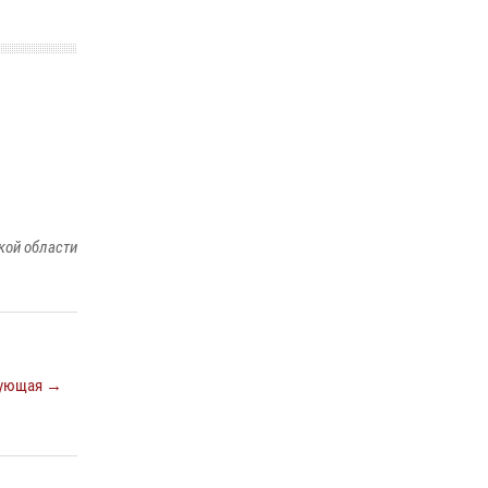
Сотрудники Росгвардии пресекли дебош в
орловском кафе
30 июля 2026, 14:27
Росгвардейцы в Орле задержали мужчину по
подозрению в краже
15 июля 2026, 14:49
кой области
ующая →