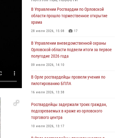
время празднования Дня ВДВ
В Управлении Росгвардии по Орловской
03 августа 2026, 14:23
области прошло торжественное открытие
храма
В Орле росгвардейцы приняли участие в
учениях на избирательном участке
28 июля 2026, 15:08
17
31 июля 2026, 13:21
В Управлении вневедомственной охраны
Орловской области подвели итоги за первое
Жительница Мценска сдала в Росгвардию
полугодие 2026 года
незарегистрированное ружьё
09 июля 2026, 14:10
31 июля 2026, 13:16
В Орле росгвардейцы провели учения по
Сотрудники Росгвардии пресекли дебош в
пилотированию БПЛА
орловском кафе
16 июля 2026, 13:38
30 июля 2026, 14:27
Росгвардейцы задержали троих граждан,
Росгвардейцы проверили
подозреваемых в краже из орловского
антитеррористическую защищённость
торгового центра
детских лагерей «Мечта» и «Лесной»
10 июля 2026, 13:17
30 июля 2026, 14:22