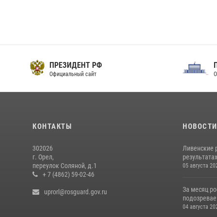
ПРЕЗИДЕНТ РФ
Официальный сайт
О
КОНТАКТЫ
НОВОСТ
302026
Ливенские 
г. Орел,
результатах
переулок Соляной, д.1
05 августа 20
+ 7 (4862) 59-02-46
За месяц р
uprorl@rosguard.gov.ru
подозревае
04 августа 20