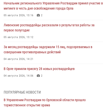
Начальник регионального Управления Росгвардии принял участие в
митинге в честь дня освобождения города Орла
05 августа 2026, 13:16
2
Ливенские росгвардейцы рассказали о результатах работы за
первое полугодие
05 августа 2026, 13:12
За месяц росгвардейцы задержали 15 лиц, подозреваемых в
совершении противоправных действий
04 августа 2026, 14:21
В Орле приняли присягу 28 новых росгвардейцев
04 августа 2026, 14:06
2
За месяц росгвардейцы приняли от граждан более 800 заявлений о
предоставлении госуслуг
ПОПУЛЯРНЫЕ НОВОСТИ
03 августа 2026, 14:30
В Управлении Росгвардии по Орловской области прошло
торжественное открытие храма
Росгвардейцы обеспечили безопасность во время празднования