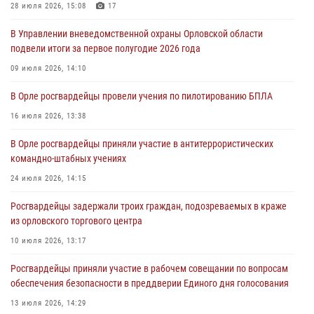
Дня ВДВ
28 июля 2026, 15:08
17
03 августа 2026, 14:23
В Управлении вневедомственной охраны Орловской области
подвели итоги за первое полугодие 2026 года
В Орле росгвардейцы приняли участие в учениях на избирательном
участке
09 июля 2026, 14:10
31 июля 2026, 13:21
В Орле росгвардейцы провели учения по пилотированию БПЛА
Жительница Мценска сдала в Росгвардию незарегистрированное
16 июля 2026, 13:38
ружьё
В Орле росгвардейцы приняли участие в антитеррористических
31 июля 2026, 13:16
командно-штабных учениях
24 июля 2026, 14:15
Росгвардейцы задержали троих граждан, подозреваемых в краже
из орловского торгового центра
10 июля 2026, 13:17
Росгвардейцы приняли участие в рабочем совещании по вопросам
обеспечения безопасности в преддверии Единого дня голосования
13 июля 2026, 14:29