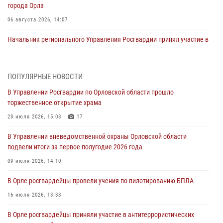
города Орла
06 августа 2026, 14:07
Начальник регионального Управления Росгвардии принял участие в
митинге в честь дня освобождения города Орла
05 августа 2026, 13:16
2
ПОПУЛЯРНЫЕ НОВОСТИ
Ливенские росгвардейцы рассказали о результатах работы за
В Управлении Росгвардии по Орловской области прошло
первое полугодие
торжественное открытие храма
05 августа 2026, 13:12
28 июля 2026, 15:08
17
За месяц росгвардейцы задержали 15 лиц, подозреваемых в
В Управлении вневедомственной охраны Орловской области
совершении противоправных действий
подвели итоги за первое полугодие 2026 года
04 августа 2026, 14:21
09 июля 2026, 14:10
В Орле приняли присягу 28 новых росгвардейцев
В Орле росгвардейцы провели учения по пилотированию БПЛА
04 августа 2026, 14:06
2
16 июля 2026, 13:38
За месяц росгвардейцы приняли от граждан более 800 заявлений о
В Орле росгвардейцы приняли участие в антитеррористических
предоставлении госуслуг