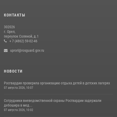
Росгвардейцы в Орле задержали мужчину по подозрению в краже
15 июля 2026, 14:49
КОНТАКТЫ
302026
г. Орел,
переулок Соляной, д.1
+ 7 (4862) 59-02-46
uprorl@rosguard.gov.ru
НОВОСТИ
Росгвардия проверила организацию отдыха детей в детских лагерях
07 августа 2026, 10:07
Сотрудники вневедомственной охраны Росгвардии задержали
дебошира в мед...
07 августа 2026, 10:02