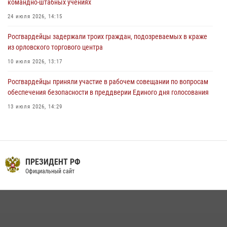
командно-штабных учениях
03 августа 2026, 14:30
24 июля 2026, 14:15
Росгвардейцы задержали троих граждан, подозреваемых в краже
из орловского торгового центра
10 июля 2026, 13:17
Росгвардейцы приняли участие в рабочем совещании по вопросам
обеспечения безопасности в преддверии Единого дня голосования
13 июля 2026, 14:29
В Орле росгвардейцы за неделю проверили два детских лагеря
16 июля 2026, 13:34
На брифинге росгвардейцы рассказали орловцам об изменениях в
ПРЕЗИДЕНТ РФ
законодательстве, регулирующем оборот оружия
Официальный сайт
24 июля 2026, 14:16
Сотрудники Росгвардии пресекли дебош в орловском кафе
30 июля 2026, 14:27