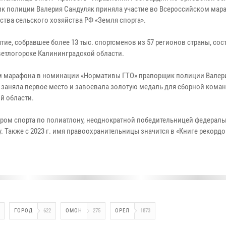
к полиции Валерия Сандуляк приняла участие во Всероссийском мар
ства сельского хозяйства РФ «Земля спорта».
ие, собравшее более 13 тыс. спортсменов из 57 регионов страны, сос
ветлогорске Калининградской области.
м марафона в номинации «Нормативы ГТО» прапорщик полиции Валер
 заняла первое место и завоевала золотую медаль для сборной кома
й области.
ром спорта по полиатлону, неоднократной победительницей федераль
 Также с 2023 г. имя правоохранительницы значится в «Книге рекордо
ГОРОД
622
ОМОН
275
ОРЕЛ
1873