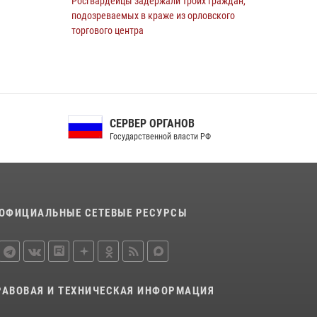
Росгвардейцы задержали троих граждан,
подозреваемых в краже из орловского
торгового центра
10 июля 2026, 13:17
На брифинге росгвардейцы рассказали
орловцам об изменениях в
законодательстве, регулирующем оборот
СЕРВЕР ОРГАНОВ
оружия
Государственной власти РФ
24 июля 2026, 14:16
Росгвардейцы приняли участие в рабочем
совещании по вопросам обеспечения
безопасности в преддверии Единого дня
ОФИЦИАЛЬНЫЕ СЕТЕВЫЕ РЕСУРСЫ
голосования
13 июля 2026, 14:29
В Орле росгвардейцы за неделю проверили
два детских лагеря
РАВОВАЯ И ТЕХНИЧЕСКАЯ ИНФОРМАЦИЯ
16 июля 2026, 13:34