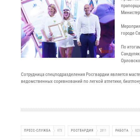
прапорщи
Министер
Мероприят
городе С
По итога
Сандуляк
Орловско
Сотрудница спецподразделения Росгвардии является масте
ведомственных соревнований по легкой атлетике, биатлону.
ПРЕСС-СЛУЖБА
973
РОСГВАРДИЯ
2811
РАБОТА
923