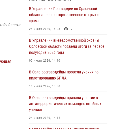
04 августа 2026, 14:06
2
В Управлении Росгвардии по Орловской
области прошло торжественное открытие
За месяц росгвардейцы приняли от граждан
храма
более 800 заявлений о предоставлении
кой области
госуслуг
28 июля 2026, 15:08
17
03 августа 2026, 14:30
В Управлении вневедомственной охраны
Орловской области подвели итоги за первое
Росгвардейцы обеспечили безопасность во
полугодие 2026 года
время празднования Дня ВДВ
ующая →
09 июля 2026, 14:10
03 августа 2026, 14:23
В Орле росгвардейцы провели учения по
В Орле росгвардейцы приняли участие в
пилотированию БПЛА
учениях на избирательном участке
16 июля 2026, 13:38
31 июля 2026, 13:21
В Орле росгвардейцы приняли участие в
Жительница Мценска сдала в Росгвардию
антитеррористических командно-штабных
незарегистрированное ружьё
учениях
31 июля 2026, 13:16
24 июля 2026, 14:15