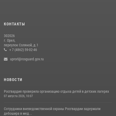
30 июля 2026, 14:27
Росгвардейцы в Орле задержали мужчину по подозрению в краже
15 июля 2026, 14:49
КОНТАКТЫ
302026
г. Орел,
переулок Соляной, д.1
+ 7 (4862) 59-02-46
uprorl@rosguard.gov.ru
НОВОСТИ
Росгвардия проверила организацию отдыха детей в детских лагерях
07 августа 2026, 10:07
Сотрудники вневедомственной охраны Росгвардии задержали
дебошира в мед...