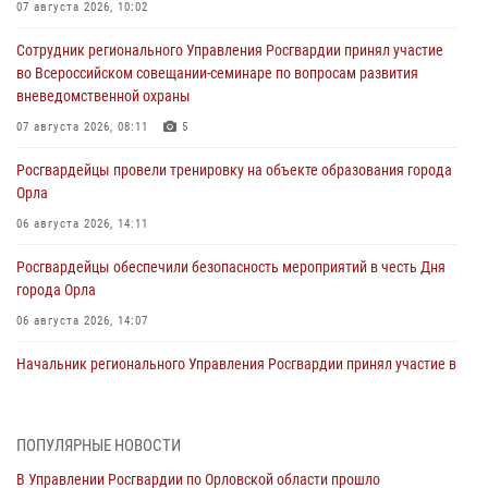
07 августа 2026, 10:02
Сотрудник регионального Управления Росгвардии принял участие
во Всероссийском совещании-семинаре по вопросам развития
вневедомственной охраны
07 августа 2026, 08:11
5
Росгвардейцы провели тренировку на объекте образования города
Орла
06 августа 2026, 14:11
Росгвардейцы обеспечили безопасность мероприятий в честь Дня
города Орла
06 августа 2026, 14:07
Начальник регионального Управления Росгвардии принял участие в
митинге в честь дня освобождения города Орла
05 августа 2026, 13:16
2
ПОПУЛЯРНЫЕ НОВОСТИ
Ливенские росгвардейцы рассказали о результатах работы за
В Управлении Росгвардии по Орловской области прошло
первое полугодие