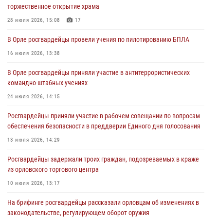
торжественное открытие храма
05 августа 2026, 13:12
28 июля 2026, 15:08
17
За месяц росгвардейцы задержали 15 лиц, подозреваемых в
В Орле росгвардейцы провели учения по пилотированию БПЛА
совершении противоправных действий
16 июля 2026, 13:38
04 августа 2026, 14:21
В Орле росгвардейцы приняли участие в антитеррористических
В Орле приняли присягу 28 новых росгвардейцев
командно-штабных учениях
04 августа 2026, 14:06
2
24 июля 2026, 14:15
За месяц росгвардейцы приняли от граждан более 800 заявлений о
Росгвардейцы приняли участие в рабочем совещании по вопросам
предоставлении госуслуг
обеспечения безопасности в преддверии Единого дня голосования
03 августа 2026, 14:30
13 июля 2026, 14:29
Росгвардейцы задержали троих граждан, подозреваемых в краже
из орловского торгового центра
10 июля 2026, 13:17
На брифинге росгвардейцы рассказали орловцам об изменениях в
законодательстве, регулирующем оборот оружия