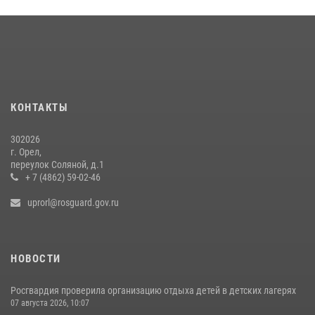
24 июля 2026, 14:16
Сотрудники Росгвардии пресекли дебош в орловском кафе
30 июля 2026, 14:27
Росгвардейцы в Орле задержали мужчину по подозрению в краже
15 июля 2026, 14:49
КОНТАКТЫ
302026
г. Орел,
переулок Соляной, д.1
+ 7 (4862) 59-02-46
uprorl@rosguard.gov.ru
НОВОСТИ
Росгвардия проверила организацию отдыха детей в детских лагерях
07 августа 2026, 10:07