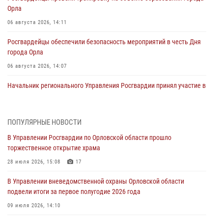
Орла
06 августа 2026, 14:11
Росгвардейцы обеспечили безопасность мероприятий в честь Дня
города Орла
06 августа 2026, 14:07
Начальник регионального Управления Росгвардии принял участие в
митинге в честь дня освобождения города Орла
05 августа 2026, 13:16
2
ПОПУЛЯРНЫЕ НОВОСТИ
Ливенские росгвардейцы рассказали о результатах работы за
В Управлении Росгвардии по Орловской области прошло
первое полугодие
торжественное открытие храма
05 августа 2026, 13:12
28 июля 2026, 15:08
17
За месяц росгвардейцы задержали 15 лиц, подозреваемых в
В Управлении вневедомственной охраны Орловской области
совершении противоправных действий
подвели итоги за первое полугодие 2026 года
04 августа 2026, 14:21
09 июля 2026, 14:10
В Орле приняли присягу 28 новых росгвардейцев