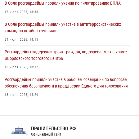
В Орле росгвардейцы провели учения по пилотированию БПЛА
04 августа 2026, 14:06
2
16 июля 2026, 13:38
За месяц росгвардейцы приняли от граждан более 800 заявлений о
В Орле росгвардейцы приняли участие в антитеррористических
предоставлении госуслуг
командно-штабных учениях
03 августа 2026, 14:30
24 июля 2026, 14:15
Росгвардейцы задержали троих граждан, подозреваемых в краже
из орловского торгового центра
10 июля 2026, 13:17
Росгвардейцы приняли участие в рабочем совещании по вопросам
обеспечения безопасности в преддверии Единого дня голосования
13 июля 2026, 14:29
В Орле росгвардейцы за неделю проверили два детских лагеря
16 июля 2026, 13:34
На брифинге росгвардейцы рассказали орловцам об изменениях в
ПРАВИТЕЛЬСТВО РФ
законодательстве, регулирующем оборот оружия
Официальный сайт