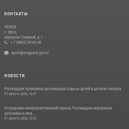
законодательстве о частной охранной деятельности
29 июля 2026, 14:06
КОНТАКТЫ
302026
г. Орел,
переулок Соляной, д.1
+ 7 (4862) 59-02-46
uprorl@rosguard.gov.ru
НОВОСТИ
Росгвардия проверила организацию отдыха детей в детских лагерях
07 августа 2026, 10:07
Сотрудники вневедомственной охраны Росгвардии задержали
дебошира в мед...
07 августа 2026, 10:02