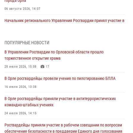
города Орла
06 августа 2026, 14:07
Начальник регионального Управления Росгвардии принял участие в
митинге в честь дня освобождения города Орла
05 августа 2026, 13:16
2
ПОПУЛЯРНЫЕ НОВОСТИ
Ливенские росгвардейцы рассказали о результатах работы за
В Управлении Росгвардии по Орловской области прошло
первое полугодие
торжественное открытие храма
05 августа 2026, 13:12
28 июля 2026, 15:08
17
За месяц росгвардейцы задержали 15 лиц, подозреваемых в
В Орле росгвардейцы провели учения по пилотированию БПЛА
совершении противоправных действий
16 июля 2026, 13:38
04 августа 2026, 14:21
В Орле росгвардейцы приняли участие в антитеррористических
В Орле приняли присягу 28 новых росгвардейцев
командно-штабных учениях
04 августа 2026, 14:06
2
24 июля 2026, 14:15
За месяц росгвардейцы приняли от граждан более 800 заявлений о
Росгвардейцы приняли участие в рабочем совещании по вопросам
предоставлении госуслуг
обеспечения безопасности в преддверии Единого дня голосования