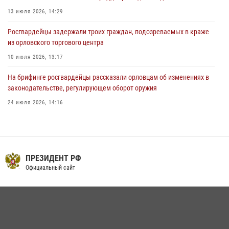
03 августа 2026, 14:30
13 июля 2026, 14:29
Росгвардейцы задержали троих граждан, подозреваемых в краже
из орловского торгового центра
10 июля 2026, 13:17
На брифинге росгвардейцы рассказали орловцам об изменениях в
законодательстве, регулирующем оборот оружия
24 июля 2026, 14:16
Сотрудники Росгвардии пресекли дебош в орловском кафе
30 июля 2026, 14:27
В Орле росгвардейцы за неделю проверили два детских лагеря
ПРЕЗИДЕНТ РФ
Официальный сайт
16 июля 2026, 13:34
Росгвардейцы в Орле задержали мужчину по подозрению в краже
15 июля 2026, 14:49
Росгвардейцы провели брифинг по теме изменений в