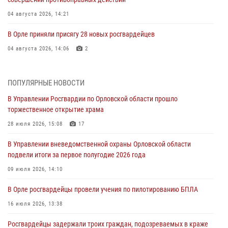
04 августа 2026, 14:21
В Орле приняли присягу 28 новых росгвардейцев
04 августа 2026, 14:06
2
За месяц росгвардейцы приняли от граждан более 800 заявлений о
предоставлении госуслуг
ПОПУЛЯРНЫЕ НОВОСТИ
03 августа 2026, 14:30
В Управлении Росгвардии по Орловской области прошло
торжественное открытие храма
Росгвардейцы обеспечили безопасность во время празднования
Дня ВДВ
28 июля 2026, 15:08
17
03 августа 2026, 14:23
В Управлении вневедомственной охраны Орловской области
подвели итоги за первое полугодие 2026 года
В Орле росгвардейцы приняли участие в учениях на избирательном
участке
09 июля 2026, 14:10
31 июля 2026, 13:21
В Орле росгвардейцы провели учения по пилотированию БПЛА
Жительница Мценска сдала в Росгвардию незарегистрированное
16 июля 2026, 13:38
ружьё
Росгвардейцы задержали троих граждан, подозреваемых в краже