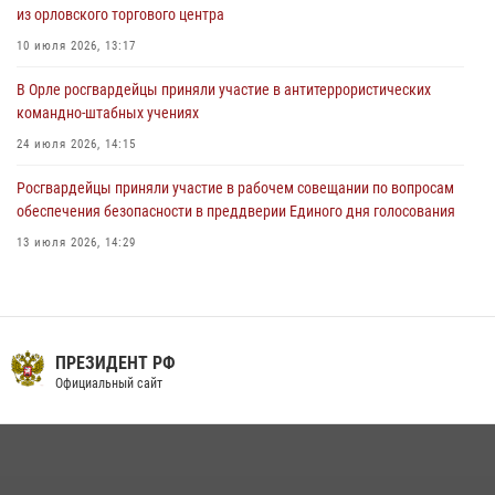
31 июля 2026, 13:16
из орловского торгового центра
10 июля 2026, 13:17
В Орле росгвардейцы приняли участие в антитеррористических
командно-штабных учениях
24 июля 2026, 14:15
Росгвардейцы приняли участие в рабочем совещании по вопросам
обеспечения безопасности в преддверии Единого дня голосования
13 июля 2026, 14:29
На брифинге росгвардейцы рассказали орловцам об изменениях в
законодательстве, регулирующем оборот оружия
24 июля 2026, 14:16
ПРЕЗИДЕНТ РФ
В Орле росгвардейцы за неделю проверили два детских лагеря
Официальный сайт
16 июля 2026, 13:34
Сотрудники Росгвардии пресекли дебош в орловском кафе
30 июля 2026, 14:27