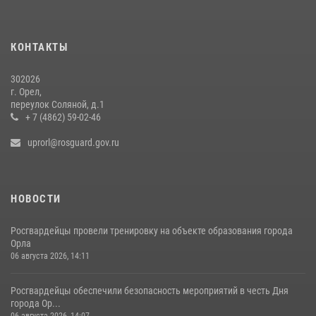
Росгвардейцы в Орле задержали мужчину по подозрению в краже
15 июля 2026, 14:49
КОНТАКТЫ
302026
г. Орел,
переулок Соляной, д.1
+ 7 (4862) 59-02-46
uprorl@rosguard.gov.ru
НОВОСТИ
Росгвардейцы провели тренировку на объекте образования города
Орла
06 августа 2026, 14:11
Росгвардейцы обеспечили безопасность мероприятий в честь Дня
города Ор...