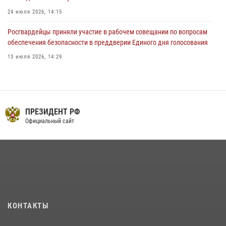
24 июля 2026, 14:15
Росгвардейцы приняли участие в рабочем совещании по вопросам
обеспечения безопасности в преддверии Единого дня голосования
13 июля 2026, 14:29
В Орле росгвардейцы за неделю проверили два детских лагеря
16 июля 2026, 13:34
Сотрудники Росгвардии пресекли дебош в орловском кафе
ПРЕЗИДЕНТ РФ
Официальный сайт
30 июля 2026, 14:27
На брифинге росгвардейцы рассказали орловцам об изменениях в
законодательстве, регулирующем оборот оружия
24 июля 2026, 14:16
Росгвардейцы в Орле задержали мужчину по подозрению в краже
15 июля 2026, 14:49
КОНТАКТЫ