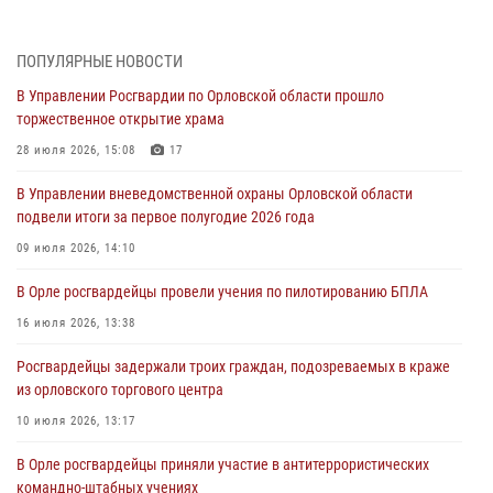
митинге в честь дня освобождения города Орла
05 августа 2026, 13:16
2
ПОПУЛЯРНЫЕ НОВОСТИ
Ливенские росгвардейцы рассказали о результатах работы за
В Управлении Росгвардии по Орловской области прошло
первое полугодие
торжественное открытие храма
05 августа 2026, 13:12
28 июля 2026, 15:08
17
За месяц росгвардейцы задержали 15 лиц, подозреваемых в
В Управлении вневедомственной охраны Орловской области
совершении противоправных действий
подвели итоги за первое полугодие 2026 года
04 августа 2026, 14:21
09 июля 2026, 14:10
В Орле приняли присягу 28 новых росгвардейцев
В Орле росгвардейцы провели учения по пилотированию БПЛА
04 августа 2026, 14:06
2
16 июля 2026, 13:38
За месяц росгвардейцы приняли от граждан более 800 заявлений о
Росгвардейцы задержали троих граждан, подозреваемых в краже
предоставлении госуслуг
из орловского торгового центра
03 августа 2026, 14:30
10 июля 2026, 13:17
В Орле росгвардейцы приняли участие в антитеррористических
командно-штабных учениях