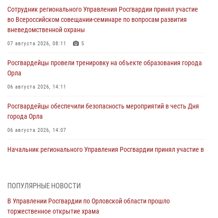
Сотрудник регионального Управления Росгвардии принял участие
во Всероссийском совещании-семинаре по вопросам развития
вневедомственной охраны
07 августа 2026, 08:11
5
Росгвардейцы провели тренировку на объекте образования города
Орла
06 августа 2026, 14:11
Росгвардейцы обеспечили безопасность мероприятий в честь Дня
города Орла
06 августа 2026, 14:07
Начальник регионального Управления Росгвардии принял участие в
митинге в честь дня освобождения города Орла
05 августа 2026, 13:16
2
ПОПУЛЯРНЫЕ НОВОСТИ
Ливенские росгвардейцы рассказали о результатах работы за
В Управлении Росгвардии по Орловской области прошло
первое полугодие
торжественное открытие храма
05 августа 2026, 13:12