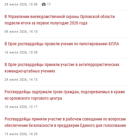
28 июля 2026, 15:08
17
За месяц росгвардейцы задержали 15 лиц, подозреваемых в
В Управлении вневедомственной охраны Орловской области
совершении противоправных действий
подвели итоги за первое полугодие 2026 года
04 августа 2026, 14:21
09 июля 2026, 14:10
В Орле приняли присягу 28 новых росгвардейцев
В Орле росгвардейцы провели учения по пилотированию БПЛА
04 августа 2026, 14:06
2
16 июля 2026, 13:38
За месяц росгвардейцы приняли от граждан более 800 заявлений о
В Орле росгвардейцы приняли участие в антитеррористических
предоставлении госуслуг
командно-штабных учениях
03 августа 2026, 14:30
24 июля 2026, 14:15
Росгвардейцы задержали троих граждан, подозреваемых в краже
из орловского торгового центра
10 июля 2026, 13:17
Росгвардейцы приняли участие в рабочем совещании по вопросам
обеспечения безопасности в преддверии Единого дня голосования
13 июля 2026, 14:29