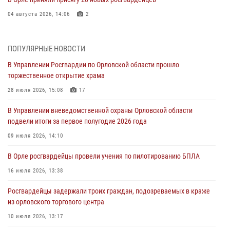
04 августа 2026, 14:06
2
За месяц росгвардейцы приняли от граждан более 800 заявлений о
предоставлении госуслуг
ПОПУЛЯРНЫЕ НОВОСТИ
03 августа 2026, 14:30
В Управлении Росгвардии по Орловской области прошло
торжественное открытие храма
Росгвардейцы обеспечили безопасность во время празднования
Дня ВДВ
28 июля 2026, 15:08
17
03 августа 2026, 14:23
В Управлении вневедомственной охраны Орловской области
подвели итоги за первое полугодие 2026 года
В Орле росгвардейцы приняли участие в учениях на избирательном
участке
09 июля 2026, 14:10
31 июля 2026, 13:21
В Орле росгвардейцы провели учения по пилотированию БПЛА
Жительница Мценска сдала в Росгвардию незарегистрированное
16 июля 2026, 13:38
ружьё
Росгвардейцы задержали троих граждан, подозреваемых в краже
31 июля 2026, 13:16
из орловского торгового центра
10 июля 2026, 13:17