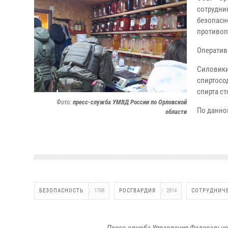
сотрудни
безопасн
противоп
Оператив
Силовики
спиртосо
спирта ст
Фото:
пресс-служба УМВД России по Орловской
По данно
области
БЕЗОПАСНОСТЬ
1798
РОСГВАРДИЯ
2814
СОТРУДНИЧ