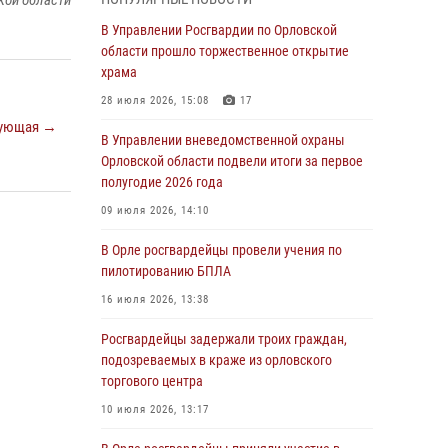
кой области
Начальник регионального Управления
Росгвардии принял участие в митинге в честь
В Управлении Росгвардии по Орловской
дня освобождения города Орла
области прошло торжественное открытие
храма
05 августа 2026, 13:16
2
28 июля 2026, 15:08
17
Ливенские росгвардейцы рассказали о
ующая →
результатах работы за первое полугодие
В Управлении вневедомственной охраны
Орловской области подвели итоги за первое
05 августа 2026, 13:12
полугодие 2026 года
За месяц росгвардейцы задержали 15 лиц,
09 июля 2026, 14:10
подозреваемых в совершении
противоправных действий
В Орле росгвардейцы провели учения по
пилотированию БПЛА
04 августа 2026, 14:21
16 июля 2026, 13:38
В Орле приняли присягу 28 новых
росгвардейцев
Росгвардейцы задержали троих граждан,
подозреваемых в краже из орловского
04 августа 2026, 14:06
2
торгового центра
За месяц росгвардейцы приняли от граждан
10 июля 2026, 13:17
более 800 заявлений о предоставлении
госуслуг