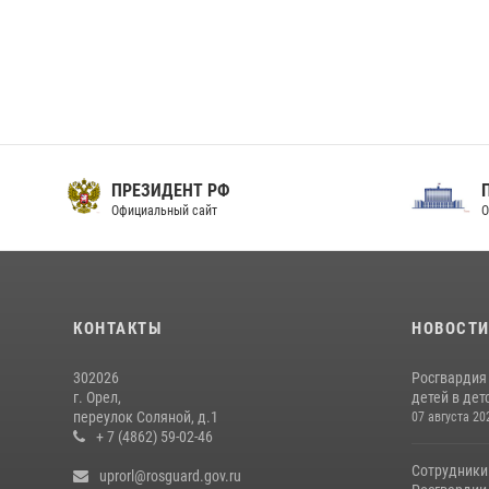
ПРЕЗИДЕНТ РФ
Официальный сайт
О
КОНТАКТЫ
НОВОСТ
302026
Росгвардия
г. Орел,
детей в дет
переулок Соляной, д.1
07 августа 20
+ 7 (4862) 59-02-46
Сотрудники
uprorl@rosguard.gov.ru