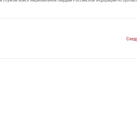
й службы войск национальной гвардии Российской Федерации по Орловс
След