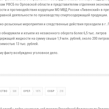
кам УФСБ по Орловской области и представителям отделения эконом
ости и противодействия коррупции МО МВД России «Ливенский» в пр
равной деятельности по производству спиртосодержащей продукции.
но-розыскные мероприятия и следственные действия проходили в г. 
 обнаружили и изъяли из незаконного оборота более 6,5 тыс. литров
держащей жидкости на сумму свыше 1,9 млн. рублей, около 200 литро
оимостью 13 тыс. рублей.
му факту возбуждено уголовное дело.
ЕСТВО
508
ОРЕЛ
1875
СОБР
218