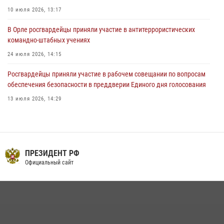
03 августа 2026, 14:30
10 июля 2026, 13:17
В Орле росгвардейцы приняли участие в антитеррористических
командно-штабных учениях
24 июля 2026, 14:15
Росгвардейцы приняли участие в рабочем совещании по вопросам
обеспечения безопасности в преддверии Единого дня голосования
13 июля 2026, 14:29
Сотрудники Росгвардии пресекли дебош в орловском кафе
30 июля 2026, 14:27
На брифинге росгвардейцы рассказали орловцам об изменениях в
ПРЕЗИДЕНТ РФ
законодательстве, регулирующем оборот оружия
Официальный сайт
24 июля 2026, 14:16
В Орле росгвардейцы за неделю проверили два детских лагеря
16 июля 2026, 13:34