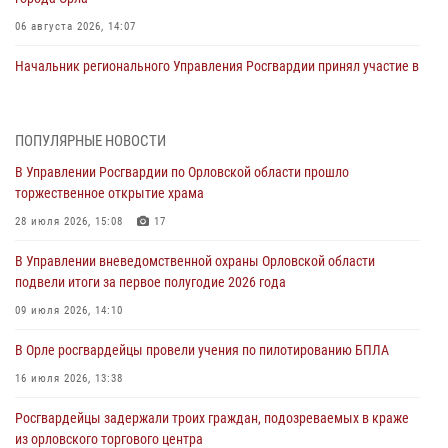
06 августа 2026, 14:07
Начальник регионального Управления Росгвардии принял участие в
митинге в честь дня освобождения города Орла
05 августа 2026, 13:16
2
ПОПУЛЯРНЫЕ НОВОСТИ
Ливенские росгвардейцы рассказали о результатах работы за
В Управлении Росгвардии по Орловской области прошло
первое полугодие
торжественное открытие храма
05 августа 2026, 13:12
28 июля 2026, 15:08
17
За месяц росгвардейцы задержали 15 лиц, подозреваемых в
В Управлении вневедомственной охраны Орловской области
совершении противоправных действий
подвели итоги за первое полугодие 2026 года
04 августа 2026, 14:21
09 июля 2026, 14:10
В Орле приняли присягу 28 новых росгвардейцев
В Орле росгвардейцы провели учения по пилотированию БПЛА
04 августа 2026, 14:06
2
16 июля 2026, 13:38
За месяц росгвардейцы приняли от граждан более 800 заявлений о
Росгвардейцы задержали троих граждан, подозреваемых в краже
предоставлении госуслуг
из орловского торгового центра