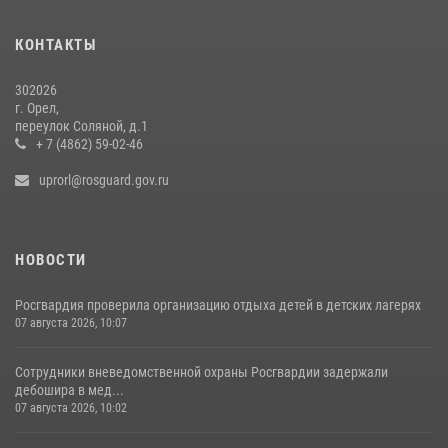
Росгвардейцы в Орле задержали мужчину по подозрению в краже
15 июля 2026, 14:49
КОНТАКТЫ
302026
г. Орел,
переулок Соляной, д.1
+ 7 (4862) 59-02-46
uprorl@rosguard.gov.ru
НОВОСТИ
Росгвардия проверила организацию отдыха детей в детских лагерях
07 августа 2026, 10:07
Сотрудники вневедомственной охраны Росгвардии задержали
дебошира в мед...
07 августа 2026, 10:02