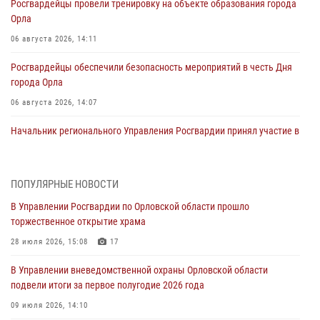
Росгвардейцы провели тренировку на объекте образования города
Орла
06 августа 2026, 14:11
Росгвардейцы обеспечили безопасность мероприятий в честь Дня
города Орла
06 августа 2026, 14:07
Начальник регионального Управления Росгвардии принял участие в
митинге в честь дня освобождения города Орла
05 августа 2026, 13:16
2
ПОПУЛЯРНЫЕ НОВОСТИ
Ливенские росгвардейцы рассказали о результатах работы за
В Управлении Росгвардии по Орловской области прошло
первое полугодие
торжественное открытие храма
05 августа 2026, 13:12
28 июля 2026, 15:08
17
За месяц росгвардейцы задержали 15 лиц, подозреваемых в
В Управлении вневедомственной охраны Орловской области
совершении противоправных действий
подвели итоги за первое полугодие 2026 года
04 августа 2026, 14:21
09 июля 2026, 14:10