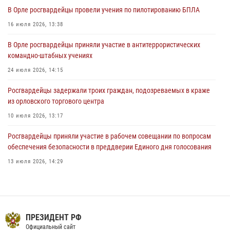
В Орле приняли присягу 28 новых росгвардейцев
В Орле росгвардейцы провели учения по пилотированию БПЛА
04 августа 2026, 14:06
2
16 июля 2026, 13:38
За месяц росгвардейцы приняли от граждан более 800 заявлений о
В Орле росгвардейцы приняли участие в антитеррористических
предоставлении госуслуг
командно-штабных учениях
03 августа 2026, 14:30
24 июля 2026, 14:15
Росгвардейцы задержали троих граждан, подозреваемых в краже
из орловского торгового центра
10 июля 2026, 13:17
Росгвардейцы приняли участие в рабочем совещании по вопросам
обеспечения безопасности в преддверии Единого дня голосования
13 июля 2026, 14:29
На брифинге росгвардейцы рассказали орловцам об изменениях в
законодательстве, регулирующем оборот оружия
24 июля 2026, 14:16
ПРЕЗИДЕНТ РФ
В Орле росгвардейцы за неделю проверили два детских лагеря
Официальный сайт