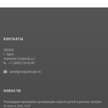
16 июля 2026, 13:34
Сотрудники Росгвардии пресекли дебош в орловском кафе
30 июля 2026, 14:27
Росгвардейцы в Орле задержали мужчину по подозрению в краже
15 июля 2026, 14:49
КОНТАКТЫ
302026
г. Орел,
переулок Соляной, д.1
+ 7 (4862) 59-02-46
uprorl@rosguard.gov.ru
НОВОСТИ
Росгвардия проверила организацию отдыха детей в детских лагерях
07 августа 2026, 10:07