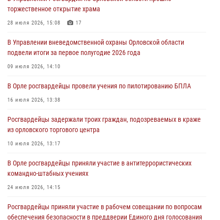
первое полугодие
торжественное открытие храма
05 августа 2026, 13:12
28 июля 2026, 15:08
17
За месяц росгвардейцы задержали 15 лиц, подозреваемых в
В Управлении вневедомственной охраны Орловской области
совершении противоправных действий
подвели итоги за первое полугодие 2026 года
04 августа 2026, 14:21
09 июля 2026, 14:10
В Орле приняли присягу 28 новых росгвардейцев
В Орле росгвардейцы провели учения по пилотированию БПЛА
04 августа 2026, 14:06
2
16 июля 2026, 13:38
За месяц росгвардейцы приняли от граждан более 800 заявлений о
Росгвардейцы задержали троих граждан, подозреваемых в краже
предоставлении госуслуг
из орловского торгового центра
03 августа 2026, 14:30
10 июля 2026, 13:17
В Орле росгвардейцы приняли участие в антитеррористических
командно-штабных учениях
24 июля 2026, 14:15
Росгвардейцы приняли участие в рабочем совещании по вопросам
обеспечения безопасности в преддверии Единого дня голосования