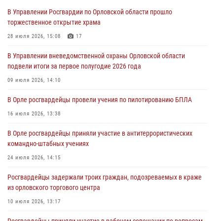
Ливенские росгвардейцы рассказали о результатах работы за
В Управлении Росгвардии по Орловской области прошло
первое полугодие
торжественное открытие храма
05 августа 2026, 13:12
28 июля 2026, 15:08
17
За месяц росгвардейцы задержали 15 лиц, подозреваемых в
В Управлении вневедомственной охраны Орловской области
совершении противоправных действий
подвели итоги за первое полугодие 2026 года
04 августа 2026, 14:21
09 июля 2026, 14:10
В Орле приняли присягу 28 новых росгвардейцев
В Орле росгвардейцы провели учения по пилотированию БПЛА
04 августа 2026, 14:06
2
16 июля 2026, 13:38
За месяц росгвардейцы приняли от граждан более 800 заявлений о
В Орле росгвардейцы приняли участие в антитеррористических
предоставлении госуслуг
командно-штабных учениях
03 августа 2026, 14:30
24 июля 2026, 14:15
Росгвардейцы задержали троих граждан, подозреваемых в краже
из орловского торгового центра
10 июля 2026, 13:17