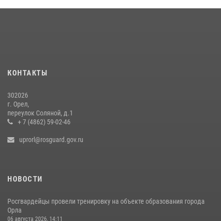
На брифинге росгвардейцы рассказали орловцам об изменениях в
законодательстве, регулирующем оборот оружия
24 июля 2026, 14:16
Росгвардейцы в Орле задержали мужчину по подозрению в краже
15 июля 2026, 14:49
КОНТАКТЫ
302026
г. Орел,
переулок Соляной, д.1
+ 7 (4862) 59-02-46
uprorl@rosguard.gov.ru
НОВОСТИ
Росгвардейцы провели тренировку на объекте образования города
Орла
06 августа 2026, 14:11