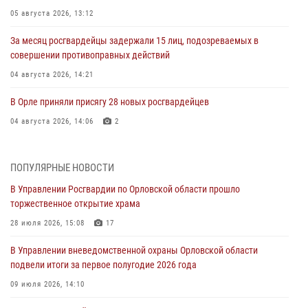
05 августа 2026, 13:12
За месяц росгвардейцы задержали 15 лиц, подозреваемых в
совершении противоправных действий
04 августа 2026, 14:21
В Орле приняли присягу 28 новых росгвардейцев
04 августа 2026, 14:06
2
За месяц росгвардейцы приняли от граждан более 800 заявлений о
предоставлении госуслуг
ПОПУЛЯРНЫЕ НОВОСТИ
03 августа 2026, 14:30
В Управлении Росгвардии по Орловской области прошло
торжественное открытие храма
Росгвардейцы обеспечили безопасность во время празднования
Дня ВДВ
28 июля 2026, 15:08
17
03 августа 2026, 14:23
В Управлении вневедомственной охраны Орловской области
подвели итоги за первое полугодие 2026 года
В Орле росгвардейцы приняли участие в учениях на избирательном
участке
09 июля 2026, 14:10
31 июля 2026, 13:21