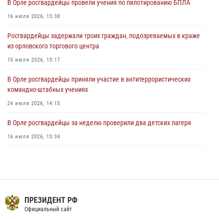
В Орле росгвардейцы провели учения по пилотированию БПЛА
Жительница Мценска сдала в Росгвардию незарегистрированное
16 июля 2026, 13:38
ружьё
Росгвардейцы задержали троих граждан, подозреваемых в краже
31 июля 2026, 13:16
из орловского торгового центра
10 июля 2026, 13:17
В Орле росгвардейцы приняли участие в антитеррористических
командно-штабных учениях
24 июля 2026, 14:15
В Орле росгвардейцы за неделю проверили два детских лагеря
16 июля 2026, 13:34
Росгвардейцы приняли участие в рабочем совещании по вопросам
обеспечения безопасности в преддверии Единого дня голосования
13 июля 2026, 14:29
Сотрудники Росгвардии пресекли дебош в орловском кафе
ПРЕЗИДЕНТ РФ
Официальный сайт
30 июля 2026, 14:27