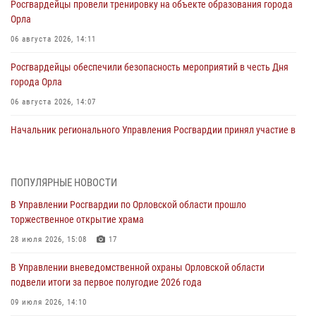
Росгвардейцы провели тренировку на объекте образования города
Орла
06 августа 2026, 14:11
Росгвардейцы обеспечили безопасность мероприятий в честь Дня
города Орла
06 августа 2026, 14:07
Начальник регионального Управления Росгвардии принял участие в
митинге в честь дня освобождения города Орла
05 августа 2026, 13:16
2
ПОПУЛЯРНЫЕ НОВОСТИ
Ливенские росгвардейцы рассказали о результатах работы за
В Управлении Росгвардии по Орловской области прошло
первое полугодие
торжественное открытие храма
05 августа 2026, 13:12
28 июля 2026, 15:08
17
За месяц росгвардейцы задержали 15 лиц, подозреваемых в
В Управлении вневедомственной охраны Орловской области
совершении противоправных действий
подвели итоги за первое полугодие 2026 года
04 августа 2026, 14:21
09 июля 2026, 14:10