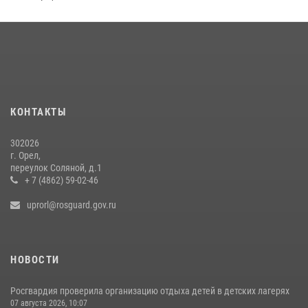
30 июля 2026, 14:27
На брифинге росгвардейцы рассказали орловцам об изменениях в
законодательстве, регулирующем оборот оружия
24 июля 2026, 14:16
Росгвардейцы в Орле задержали мужчину по подозрению в краже
15 июля 2026, 14:49
КОНТАКТЫ
302026
г. Орел,
переулок Соляной, д.1
+ 7 (4862) 59-02-46
uprorl@rosguard.gov.ru
НОВОСТИ
Росгвардия проверила организацию отдыха детей в детских лагерях
07 августа 2026, 10:07