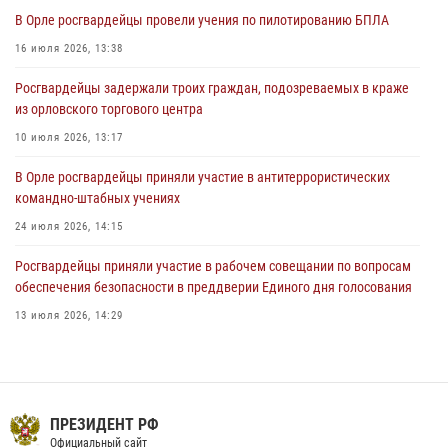
В Орле приняли присягу 28 новых росгвардейцев
В Орле росгвардейцы провели учения по пилотированию БПЛА
04 августа 2026, 14:06
2
16 июля 2026, 13:38
За месяц росгвардейцы приняли от граждан более 800 заявлений о
Росгвардейцы задержали троих граждан, подозреваемых в краже
предоставлении госуслуг
из орловского торгового центра
03 августа 2026, 14:30
10 июля 2026, 13:17
В Орле росгвардейцы приняли участие в антитеррористических
командно-штабных учениях
24 июля 2026, 14:15
Росгвардейцы приняли участие в рабочем совещании по вопросам
обеспечения безопасности в преддверии Единого дня голосования
13 июля 2026, 14:29
В Орле росгвардейцы за неделю проверили два детских лагеря
16 июля 2026, 13:34
Сотрудники Росгвардии пресекли дебош в орловском кафе
ПРЕЗИДЕНТ РФ
Официальный сайт