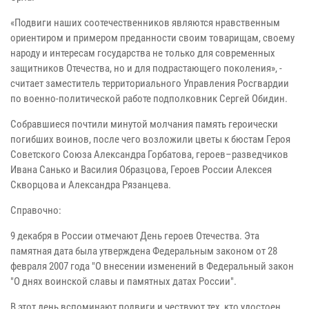
«Подвиги наших соотечественников являются нравственным
ориентиром и примером преданности своим товарищам, своему
народу и интересам государства не только для современных
защитников Отечества, но и для подрастающего поколения», -
считает заместитель территориального Управления Росгвардии
по военно-политической работе подполковник Сергей Обидин.
Собравшиеся почтили минутой молчания память героически
погибших воинов, после чего возложили цветы к бюстам Героя
Советского Союза Александра Горбатова, героев–разведчиков
Ивана Санько и Василия Образцова, Героев России Алексея
Скворцова и Александра Рязанцева.
Справочно:
9 декабря в России отмечают День героев Отечества. Эта
памятная дата была утверждена Федеральным законом от 28
февраля 2007 года "О внесении изменений в Федеральный закон
"О днях воинской славы и памятных датах России".
В этот день вспоминают подвиги и чествуют тех, кто удостоен