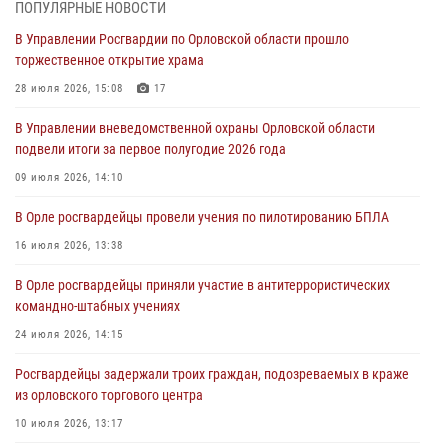
ПОПУЛЯРНЫЕ НОВОСТИ
Ливенские росгвардейцы рассказали о результатах работы за
В Управлении Росгвардии по Орловской области прошло
первое полугодие
торжественное открытие храма
05 августа 2026, 13:12
28 июля 2026, 15:08
17
За месяц росгвардейцы задержали 15 лиц, подозреваемых в
В Управлении вневедомственной охраны Орловской области
совершении противоправных действий
подвели итоги за первое полугодие 2026 года
04 августа 2026, 14:21
09 июля 2026, 14:10
В Орле приняли присягу 28 новых росгвардейцев
В Орле росгвардейцы провели учения по пилотированию БПЛА
04 августа 2026, 14:06
2
16 июля 2026, 13:38
За месяц росгвардейцы приняли от граждан более 800 заявлений о
В Орле росгвардейцы приняли участие в антитеррористических
предоставлении госуслуг
командно-штабных учениях
03 августа 2026, 14:30
24 июля 2026, 14:15
Росгвардейцы задержали троих граждан, подозреваемых в краже
из орловского торгового центра
10 июля 2026, 13:17