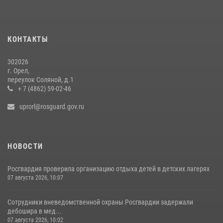
16 июля 2026, 13:34
Росгвардейцы в Орле задержали мужчину по подозрению в краже
15 июля 2026, 14:49
КОНТАКТЫ
302026
г. Орел,
переулок Соляной, д.1
+ 7 (4862) 59-02-46
uprorl@rosguard.gov.ru
НОВОСТИ
Росгвардия проверила организацию отдыха детей в детских лагерях
07 августа 2026, 10:07
Сотрудники вневедомственной охраны Росгвардии задержали
дебошира в мед...
07 августа 2026, 10:02