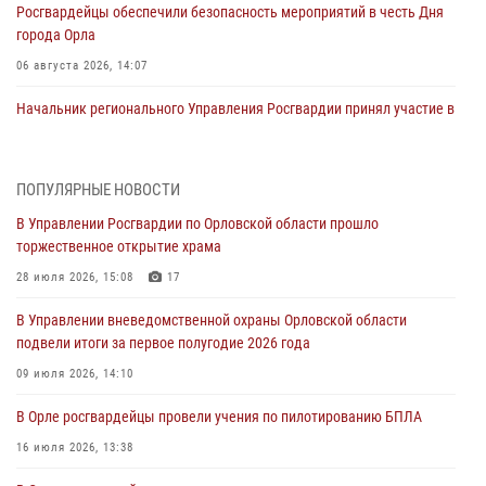
Росгвардейцы обеспечили безопасность мероприятий в честь Дня
города Орла
06 августа 2026, 14:07
Начальник регионального Управления Росгвардии принял участие в
митинге в честь дня освобождения города Орла
05 августа 2026, 13:16
2
ПОПУЛЯРНЫЕ НОВОСТИ
Ливенские росгвардейцы рассказали о результатах работы за
В Управлении Росгвардии по Орловской области прошло
первое полугодие
торжественное открытие храма
05 августа 2026, 13:12
28 июля 2026, 15:08
17
За месяц росгвардейцы задержали 15 лиц, подозреваемых в
В Управлении вневедомственной охраны Орловской области
совершении противоправных действий
подвели итоги за первое полугодие 2026 года
04 августа 2026, 14:21
09 июля 2026, 14:10
В Орле приняли присягу 28 новых росгвардейцев
В Орле росгвардейцы провели учения по пилотированию БПЛА
04 августа 2026, 14:06
2
16 июля 2026, 13:38
За месяц росгвардейцы приняли от граждан более 800 заявлений о