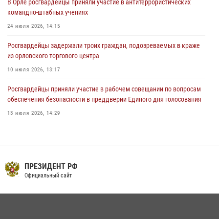
В Орле росгвардейцы приняли участие в антитеррористических
предоставлении госуслуг
командно-штабных учениях
03 августа 2026, 14:30
24 июля 2026, 14:15
Росгвардейцы задержали троих граждан, подозреваемых в краже
из орловского торгового центра
10 июля 2026, 13:17
Росгвардейцы приняли участие в рабочем совещании по вопросам
обеспечения безопасности в преддверии Единого дня голосования
13 июля 2026, 14:29
На брифинге росгвардейцы рассказали орловцам об изменениях в
законодательстве, регулирующем оборот оружия
24 июля 2026, 14:16
ПРЕЗИДЕНТ РФ
Сотрудники Росгвардии пресекли дебош в орловском кафе
Официальный сайт
30 июля 2026, 14:27
В Орле росгвардейцы за неделю проверили два детских лагеря