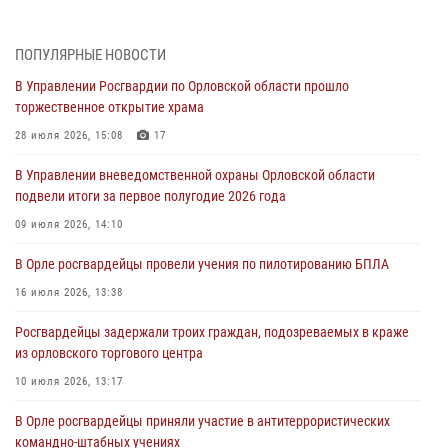
митинге в честь дня освобождения города Орла
05 августа 2026, 13:16
2
ПОПУЛЯРНЫЕ НОВОСТИ
Ливенские росгвардейцы рассказали о результатах работы за
В Управлении Росгвардии по Орловской области прошло
первое полугодие
торжественное открытие храма
05 августа 2026, 13:12
28 июля 2026, 15:08
17
За месяц росгвардейцы задержали 15 лиц, подозреваемых в
В Управлении вневедомственной охраны Орловской области
совершении противоправных действий
подвели итоги за первое полугодие 2026 года
04 августа 2026, 14:21
09 июля 2026, 14:10
В Орле приняли присягу 28 новых росгвардейцев
В Орле росгвардейцы провели учения по пилотированию БПЛА
04 августа 2026, 14:06
2
16 июля 2026, 13:38
За месяц росгвардейцы приняли от граждан более 800 заявлений о
Росгвардейцы задержали троих граждан, подозреваемых в краже
предоставлении госуслуг
из орловского торгового центра
03 августа 2026, 14:30
10 июля 2026, 13:17
В Орле росгвардейцы приняли участие в антитеррористических
командно-штабных учениях