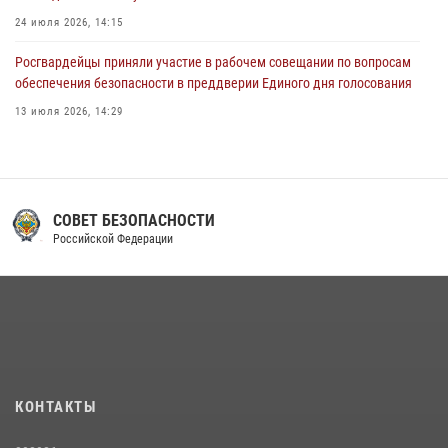
24 июля 2026, 14:15
Росгвардейцы приняли участие в рабочем совещании по вопросам
обеспечения безопасности в преддверии Единого дня голосования
13 июля 2026, 14:29
В Орле росгвардейцы за неделю проверили два детских лагеря
16 июля 2026, 13:34
Сотрудники Росгвардии пресекли дебош в орловском кафе
СОВЕТ БЕЗОПАСНОСТИ
Российской Федерации
30 июля 2026, 14:27
На брифинге росгвардейцы рассказали орловцам об изменениях в
законодательстве, регулирующем оборот оружия
24 июля 2026, 14:16
Росгвардейцы в Орле задержали мужчину по подозрению в краже
15 июля 2026, 14:49
КОНТАКТЫ