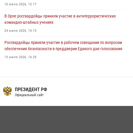
10 июля 2026, 13:17
В Орле росгвардейцы приняли участие в антитеррористических
командно-штабных учениях
24 июля 2026, 14:15
Росгвардейцы приняли участие в рабочем совещании по вопросам
обеспечения безопасности в преддверии Единого дня голосования
13 июля 2026, 14:29
В Орле росгвардейцы за неделю проверили два детских лагеря
16 июля 2026, 13:34
На брифинге росгвардейцы рассказали орловцам об изменениях в
ПРЕЗИДЕНТ РФ
законодательстве, регулирующем оборот оружия
Официальный сайт
24 июля 2026, 14:16
Росгвардейцы в Орле задержали мужчину по подозрению в краже
15 июля 2026, 14:49