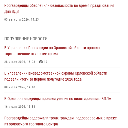
Росгвардейцы обеспечили безопасность во время празднования
Дня ВДВ
03 августа 2026, 14:23
В Орле росгвардейцы приняли участие в учениях на избирательном
участке
ПОПУЛЯРНЫЕ НОВОСТИ
31 июля 2026, 13:21
В Управлении Росгвардии по Орловской области прошло
торжественное открытие храма
Жительница Мценска сдала в Росгвардию незарегистрированное
ружьё
28 июля 2026, 15:08
17
31 июля 2026, 13:16
В Управлении вневедомственной охраны Орловской области
подвели итоги за первое полугодие 2026 года
Сотрудники Росгвардии пресекли дебош в орловском кафе
09 июля 2026, 14:10
30 июля 2026, 14:27
В Орле росгвардейцы провели учения по пилотированию БПЛА
Росгвардейцы проверили антитеррористическую защищённость
детских лагерей «Мечта» и «Лесной»
16 июля 2026, 13:38
30 июля 2026, 14:22
Росгвардейцы задержали троих граждан, подозреваемых в краже
из орловского торгового центра