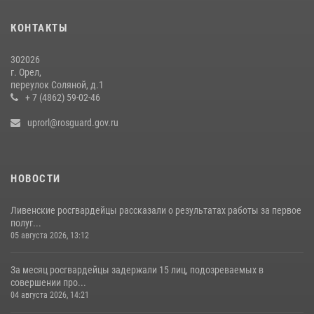
Сотрудники Росгвардии пресекли дебош в орловском кафе
30 июля 2026, 14:27
КОНТАКТЫ
302026
г. Орел,
переулок Соляной, д.1
+ 7 (4862) 59-02-46
uprorl@rosguard.gov.ru
НОВОСТИ
Ливенские росгвардейцы рассказали о результатах работы за первое
полуг...
05 августа 2026, 13:12
За месяц росгвардейцы задержали 15 лиц, подозреваемых в
совершении про...
04 августа 2026, 14:21