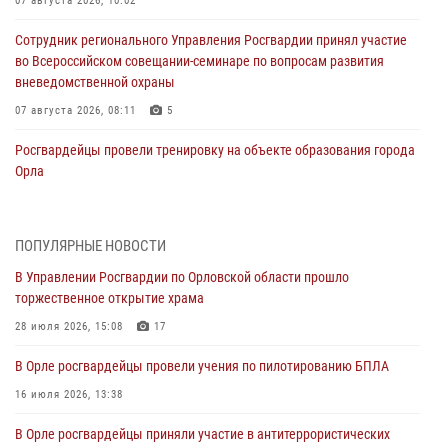
07 августа 2026, 10:02
Сотрудник регионального Управления Росгвардии принял участие
во Всероссийском совещании-семинаре по вопросам развития
вневедомственной охраны
07 августа 2026, 08:11
5
Росгвардейцы провели тренировку на объекте образования города
Орла
06 августа 2026, 14:11
Росгвардейцы обеспечили безопасность мероприятий в честь Дня
ПОПУЛЯРНЫЕ НОВОСТИ
города Орла
В Управлении Росгвардии по Орловской области прошло
06 августа 2026, 14:07
торжественное открытие храма
Начальник регионального Управления Росгвардии принял участие в
28 июля 2026, 15:08
17
митинге в честь дня освобождения города Орла
В Орле росгвардейцы провели учения по пилотированию БПЛА
05 августа 2026, 13:16
2
16 июля 2026, 13:38
Ливенские росгвардейцы рассказали о результатах работы за
В Орле росгвардейцы приняли участие в антитеррористических
первое полугодие