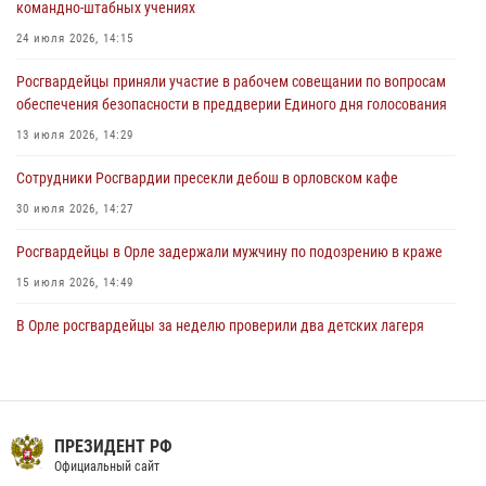
командно-штабных учениях
05 августа 2026, 13:12
24 июля 2026, 14:15
За месяц росгвардейцы задержали 15 лиц, подозреваемых в
Росгвардейцы приняли участие в рабочем совещании по вопросам
совершении противоправных действий
обеспечения безопасности в преддверии Единого дня голосования
04 августа 2026, 14:21
13 июля 2026, 14:29
Сотрудники Росгвардии пресекли дебош в орловском кафе
30 июля 2026, 14:27
Росгвардейцы в Орле задержали мужчину по подозрению в краже
15 июля 2026, 14:49
В Орле росгвардейцы за неделю проверили два детских лагеря
16 июля 2026, 13:34
Росгвардейцы провели брифинг по теме изменений в
законодательстве о частной охранной деятельности
ПРЕЗИДЕНТ РФ
29 июля 2026, 14:06
Официальный сайт