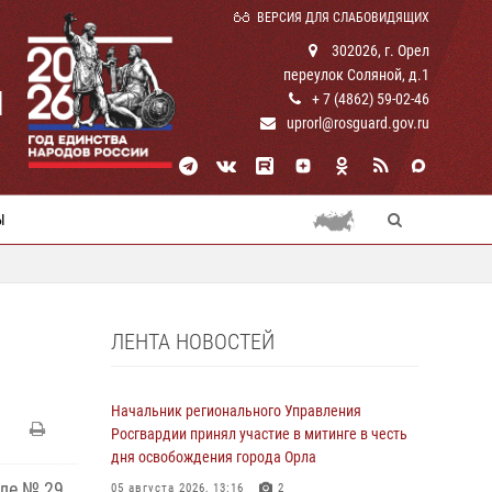
ВЕРСИЯ ДЛЯ СЛАБОВИДЯЩИХ
302026, г. Орел
переулок Соляной, д.1
И
+ 7 (4862) 59-02-46
uprorl@rosguard.gov.ru
Ы
ЛЕНТА НОВОСТЕЙ
Начальник регионального Управления
Росгвардии принял участие в митинге в честь
дня освобождения города Орла
оле № 29
05 августа 2026, 13:16
2