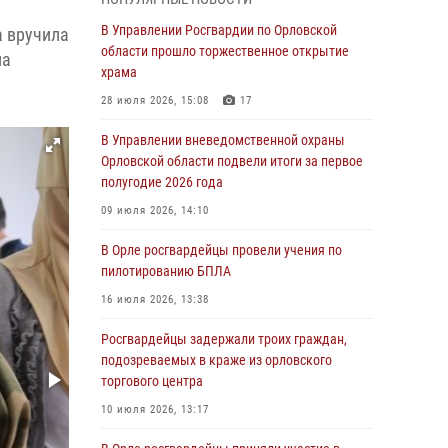
время празднования Дня ВДВ
В Управлении Росгвардии по Орловской
а вручила
03 августа 2026, 14:23
области прошло торжественное открытие
ла
храма
В Орле росгвардейцы приняли участие в
учениях на избирательном участке
28 июля 2026, 15:08
17
31 июля 2026, 13:21
В Управлении вневедомственной охраны
Орловской области подвели итоги за первое
Жительница Мценска сдала в Росгвардию
полугодие 2026 года
незарегистрированное ружьё
09 июля 2026, 14:10
31 июля 2026, 13:16
В Орле росгвардейцы провели учения по
Сотрудники Росгвардии пресекли дебош в
пилотированию БПЛА
орловском кафе
16 июля 2026, 13:38
30 июля 2026, 14:27
Росгвардейцы задержали троих граждан,
Росгвардейцы проверили
подозреваемых в краже из орловского
антитеррористическую защищённость
торгового центра
детских лагерей «Мечта» и «Лесной»
10 июля 2026, 13:17
30 июля 2026, 14:22