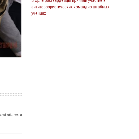
В Орле росгвардейцы приняли участие в
антитеррористических командно-штабных
учениях
24 июля 2026, 14:15
В Орле росгвардейцы за неделю проверили
два детских лагеря
16 июля 2026, 13:34
На брифинге росгвардейцы рассказали
орловцам об изменениях в
законодательстве, регулирующем оборот
оружия
24 июля 2026, 14:16
Росгвардейцы приняли участие в рабочем
совещании по вопросам обеспечения
кой области
безопасности в преддверии Единого дня
голосования
13 июля 2026, 14:29