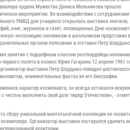
авалера ордена Мужества Дениса Мельникова прошло
ическое мероприятие. Во взаимодействии с сотрудниками
льного УМВД для учащихся открылась выставка значков,
фий, книг, журналов и газет, посвященных Дню космонавт
ескую экспозицию силовикам и школьникам представил 
ранительных органов полковник в отставке Петр Шардыко
емя занятия с подшефным классом росгвардейцы напомни
 первого полета в космос Юрия Гагарина 12 апреля 1961 г
 организатор выставки Петр Шардыко поведал шестикласс
монавтом, знаменательных фактах из его биографии.
зменила характер космонавта, он всегда оставался искре
с честью выполнить свой долг перед Отечеством», - отмет
то сбору уникальной многотысячной коллекции он посвят
м экземпляре. Организатор выставки постарался уделить 
интересованной аудитории.