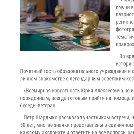
имени к
патриот
региона
фотогра
Тематич
правоох
Во вр
историю
Почетный гость образовательного учреждения и
личном знакомстве с легендарным советским кос
«Всемирная известность Юрия Алексеевича не и
порядочным, всегда готовым прийти на помощь и 
беседы ветеран.
Петр Шардыко рассказал участникам встречи, ч
50 лет, многие значки представлены в единично
каждому экспонату и ответить на все вопросы за