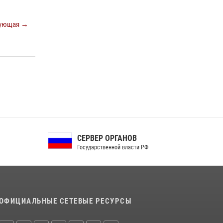
Росгвардейцы в Орле задержали мужчину по
подозрению в краже
ующая →
15 июля 2026, 14:49
Сотрудники Росгвардии пресекли дебош в
орловском кафе
30 июля 2026, 14:27
СЕРВЕР ОРГАНОВ
Государственной власти РФ
ОФИЦИАЛЬНЫЕ СЕТЕВЫЕ РЕСУРСЫ