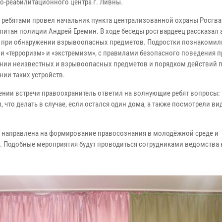
о-реабилитационного центра г. Ливны.
с ребятами провел начальник пункта централизованной охраны Росгва
питан полиции Андрей Еремин. В ходе беседы росгвардеец рассказал
 при обнаружении взрывоопасных предметов. Подростки познакомил
и «терроризм» и «экстремизм», с правилами безопасного поведения п
нии неизвестных и взрывоопасных предметов и порядком действий 
нии таких устройств.
ении встречи правоохранитель ответил на волнующие ребят вопросы: 
, что делать в случае, если остался один дома, а также посмотрели ви
» направлена на формирование правосознания в молодёжной среде и
 Подобные мероприятия будут проводиться сотрудниками ведомства 