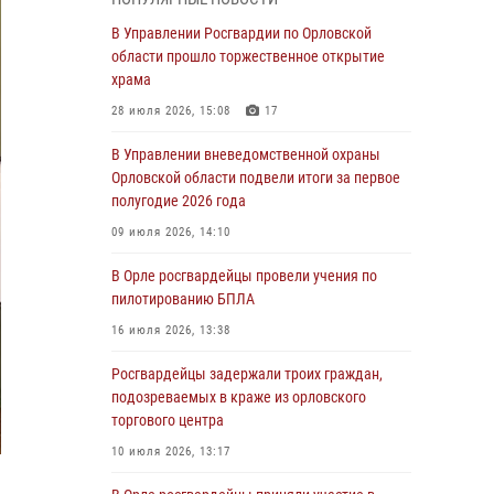
Начальник регионального Управления
Росгвардии принял участие в митинге в честь
В Управлении Росгвардии по Орловской
дня освобождения города Орла
области прошло торжественное открытие
храма
05 августа 2026, 13:16
2
28 июля 2026, 15:08
17
Ливенские росгвардейцы рассказали о
результатах работы за первое полугодие
В Управлении вневедомственной охраны
Орловской области подвели итоги за первое
05 августа 2026, 13:12
полугодие 2026 года
За месяц росгвардейцы задержали 15 лиц,
09 июля 2026, 14:10
подозреваемых в совершении
противоправных действий
В Орле росгвардейцы провели учения по
пилотированию БПЛА
04 августа 2026, 14:21
16 июля 2026, 13:38
В Орле приняли присягу 28 новых
росгвардейцев
Росгвардейцы задержали троих граждан,
подозреваемых в краже из орловского
04 августа 2026, 14:06
2
торгового центра
За месяц росгвардейцы приняли от граждан
10 июля 2026, 13:17
более 800 заявлений о предоставлении
госуслуг