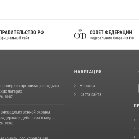
ПРАВИТЕЛЬСТВО РФ
СОВЕТ ФЕДЕРАЦИИ
фициальный сайт
Федерального Собрания РФ
И
НАВИГАЦИЯ
 проверила организацию отдыха
Новости
ских лагерях
Карта сайта
26, 10:07
П
 вневедомственной охраны
 задержали дебошира в мед...
26, 10:02
регионального Управления