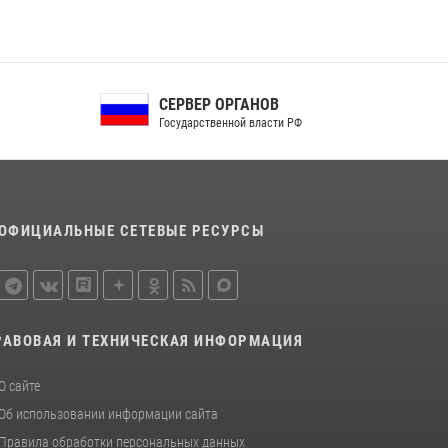
Сотрудники Росгвардии пресекли дебош в
орловском кафе
30 июля 2026, 14:27
Росгвардейцы в Орле задержали мужчину по
СЕРВЕР ОРГАНОВ
подозрению в краже
Государственной власти РФ
15 июля 2026, 14:49
ОФИЦИАЛЬНЫЕ СЕТЕВЫЕ РЕСУРСЫ
РАВОВАЯ И ТЕХНИЧЕСКАЯ ИНФОРМАЦИЯ
О сайте
Об использовании информации сайта
Правила обработки персональных данных