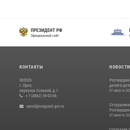
ПРЕЗИДЕНТ РФ
Официальный сайт
О
КОНТАКТЫ
НОВОСТ
302026
Росгвардия
г. Орел,
детей в дет
переулок Соляной, д.1
07 августа 20
+ 7 (4862) 59-02-46
Сотрудники
uprorl@rosguard.gov.ru
Росгвардии
07 августа 20
Сотрудник 