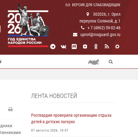
ВЕРСИЯ ДЛЯ СЛАБОВИДЯЩИХ
302026, г. Орел
переулок Соляной, д.1
И
+ 7 (4862) 59-02-46
uprorl@rosguard.gov.ru
Ы
ЛЕНТА НОВОСТЕЙ
Росгвардия проверила организацию отдыха
детей в детских лагерях
удники
07 августа 2026, 10:07
итанниками