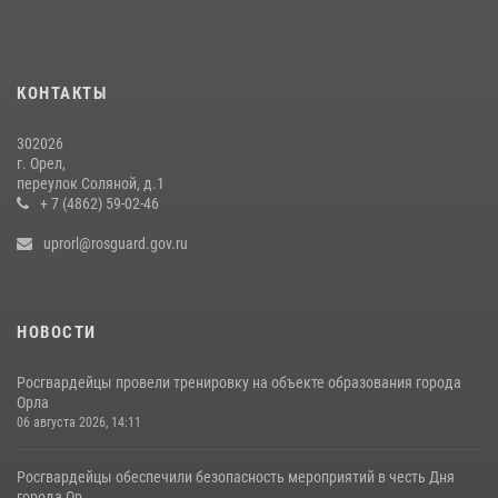
24 июля 2026, 14:16
Росгвардейцы в Орле задержали мужчину по подозрению в краже
15 июля 2026, 14:49
КОНТАКТЫ
302026
г. Орел,
переулок Соляной, д.1
+ 7 (4862) 59-02-46
uprorl@rosguard.gov.ru
НОВОСТИ
Росгвардейцы провели тренировку на объекте образования города
Орла
06 августа 2026, 14:11
Росгвардейцы обеспечили безопасность мероприятий в честь Дня
города Ор...