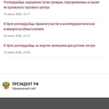
Росгвардейцы задержали троих граждан, подозреваемых в краже
31 июля 2026, 13:16
из орловского торгового центра
10 июля 2026, 13:17
В Орле росгвардейцы приняли участие в антитеррористических
командно-штабных учениях
24 июля 2026, 14:15
В Орле росгвардейцы за неделю проверили два детских лагеря
16 июля 2026, 13:34
Росгвардейцы приняли участие в рабочем совещании по вопросам
обеспечения безопасности в преддверии Единого дня голосования
13 июля 2026, 14:29
Сотрудники Росгвардии пресекли дебош в орловском кафе
ПРЕЗИДЕНТ РФ
Официальный сайт
30 июля 2026, 14:27
На брифинге росгвардейцы рассказали орловцам об изменениях в
законодательстве, регулирующем оборот оружия