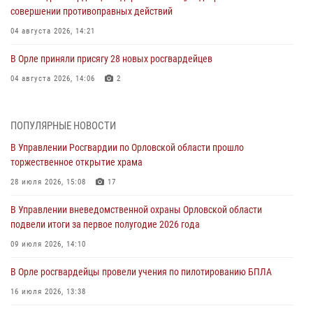
совершении противоправных действий
04 августа 2026, 14:21
В Орле приняли присягу 28 новых росгвардейцев
04 августа 2026, 14:06
2
За месяц росгвардейцы приняли от граждан более 800 заявлений о
предоставлении госуслуг
ПОПУЛЯРНЫЕ НОВОСТИ
03 августа 2026, 14:30
В Управлении Росгвардии по Орловской области прошло
торжественное открытие храма
Росгвардейцы обеспечили безопасность во время празднования
Дня ВДВ
28 июля 2026, 15:08
17
03 августа 2026, 14:23
В Управлении вневедомственной охраны Орловской области
подвели итоги за первое полугодие 2026 года
В Орле росгвардейцы приняли участие в учениях на избирательном
участке
09 июля 2026, 14:10
31 июля 2026, 13:21
В Орле росгвардейцы провели учения по пилотированию БПЛА
Жительница Мценска сдала в Росгвардию незарегистрированное
16 июля 2026, 13:38
ружьё