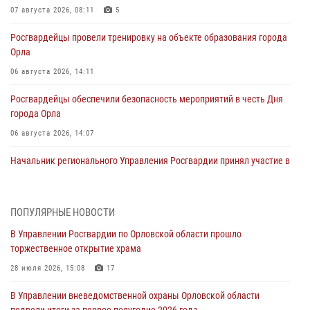
07 августа 2026, 08:11
5
Росгвардейцы провели тренировку на объекте образования города
Орла
06 августа 2026, 14:11
Росгвардейцы обеспечили безопасность мероприятий в честь Дня
города Орла
06 августа 2026, 14:07
Начальник регионального Управления Росгвардии принял участие в
митинге в честь дня освобождения города Орла
05 августа 2026, 13:16
2
ПОПУЛЯРНЫЕ НОВОСТИ
Ливенские росгвардейцы рассказали о результатах работы за
В Управлении Росгвардии по Орловской области прошло
первое полугодие
торжественное открытие храма
05 августа 2026, 13:12
28 июля 2026, 15:08
17
За месяц росгвардейцы задержали 15 лиц, подозреваемых в
В Управлении вневедомственной охраны Орловской области
совершении противоправных действий
подвели итоги за первое полугодие 2026 года