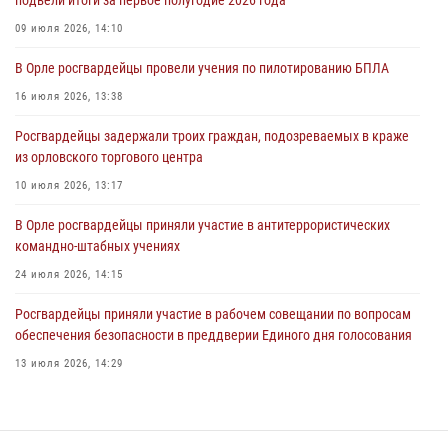
04 августа 2026, 14:21
09 июля 2026, 14:10
В Орле приняли присягу 28 новых росгвардейцев
В Орле росгвардейцы провели учения по пилотированию БПЛА
04 августа 2026, 14:06
2
16 июля 2026, 13:38
За месяц росгвардейцы приняли от граждан более 800 заявлений о
Росгвардейцы задержали троих граждан, подозреваемых в краже
предоставлении госуслуг
из орловского торгового центра
03 августа 2026, 14:30
10 июля 2026, 13:17
В Орле росгвардейцы приняли участие в антитеррористических
командно-штабных учениях
24 июля 2026, 14:15
Росгвардейцы приняли участие в рабочем совещании по вопросам
обеспечения безопасности в преддверии Единого дня голосования
13 июля 2026, 14:29
На брифинге росгвардейцы рассказали орловцам об изменениях в
законодательстве, регулирующем оборот оружия