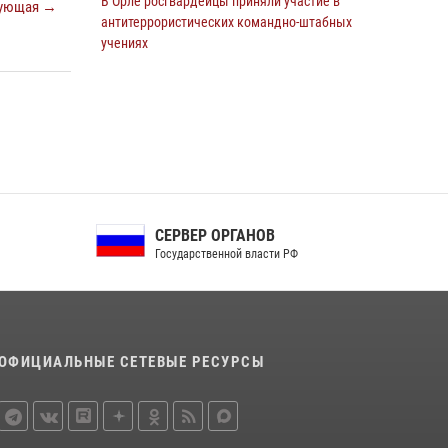
В Орле росгвардейцы приняли участие в
ующая →
антитеррористических командно-штабных
учениях
24 июля 2026, 14:15
В Орле росгвардейцы за неделю проверили
два детских лагеря
16 июля 2026, 13:34
Росгвардейцы приняли участие в рабочем
совещании по вопросам обеспечения
СЕРВЕР ОРГАНОВ
безопасности в преддверии Единого дня
Государственной власти РФ
голосования
13 июля 2026, 14:29
Сотрудники Росгвардии пресекли дебош в
орловском кафе
ОФИЦИАЛЬНЫЕ СЕТЕВЫЕ РЕСУРСЫ
30 июля 2026, 14:27
На брифинге росгвардейцы рассказали
орловцам об изменениях в