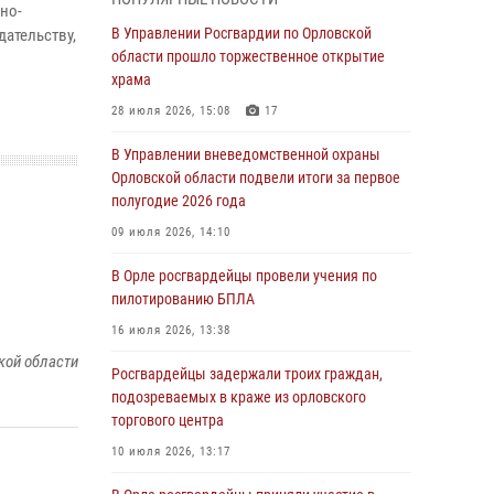
но-
04 августа 2026, 14:06
2
В Управлении Росгвардии по Орловской
ательству,
области прошло торжественное открытие
За месяц росгвардейцы приняли от граждан
храма
более 800 заявлений о предоставлении
госуслуг
28 июля 2026, 15:08
17
03 августа 2026, 14:30
В Управлении вневедомственной охраны
Орловской области подвели итоги за первое
Росгвардейцы обеспечили безопасность во
полугодие 2026 года
время празднования Дня ВДВ
09 июля 2026, 14:10
03 августа 2026, 14:23
В Орле росгвардейцы провели учения по
В Орле росгвардейцы приняли участие в
пилотированию БПЛА
учениях на избирательном участке
16 июля 2026, 13:38
31 июля 2026, 13:21
кой области
Росгвардейцы задержали троих граждан,
Жительница Мценска сдала в Росгвардию
подозреваемых в краже из орловского
незарегистрированное ружьё
торгового центра
31 июля 2026, 13:16
10 июля 2026, 13:17