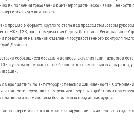
нию выполнения требований к антитеррористической защищенности 
-энергетического комплекса.
тие прошло в формате круглого стола под председательством руково
ента ЖКХ, ТЭК, энергосбережения Сергея Латынина. Региональное Уп
ии представил начальник отделения государственного контроля под
Юрий Дроняев.
 встречи собравшиеся обсудили вопросы актуализации паспортов без
 ТЭК с учетом возможных атак беспилотных летательных аппаратов, у
анизаций.
ных мероприятиях по антитеррористической защищенности в отношен
я готовности персонала и сотрудников охраны к действиям при угроз
в том числе с применением беспилотных воздушных судов.
пливно-энергетического комплекса нарушений, выявленных в ходе ко