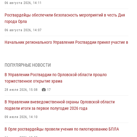
06 августа 2026, 14:11
Росгвардейцы обеспечили безопасность мероприятий в честь Дня
города Орла
06 августа 2026, 14:07
Начальник регионального Управления Росгвардии принял участие в
митинге в честь дня освобождения города Орла
05 августа 2026, 13:16
2
ПОПУЛЯРНЫЕ НОВОСТИ
Ливенские росгвардейцы рассказали о результатах работы за
В Управлении Росгвардии по Орловской области прошло
первое полугодие
торжественное открытие храма
05 августа 2026, 13:12
28 июля 2026, 15:08
17
За месяц росгвардейцы задержали 15 лиц, подозреваемых в
В Управлении вневедомственной охраны Орловской области
совершении противоправных действий
подвели итоги за первое полугодие 2026 года
04 августа 2026, 14:21
09 июля 2026, 14:10
В Орле приняли присягу 28 новых росгвардейцев
В Орле росгвардейцы провели учения по пилотированию БПЛА
04 августа 2026, 14:06
2