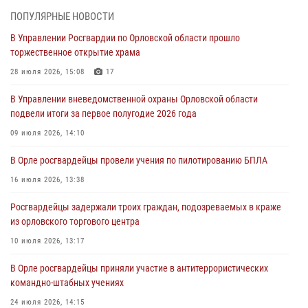
ПОПУЛЯРНЫЕ НОВОСТИ
Ливенские росгвардейцы рассказали о результатах работы за
В Управлении Росгвардии по Орловской области прошло
первое полугодие
торжественное открытие храма
05 августа 2026, 13:12
28 июля 2026, 15:08
17
За месяц росгвардейцы задержали 15 лиц, подозреваемых в
В Управлении вневедомственной охраны Орловской области
совершении противоправных действий
подвели итоги за первое полугодие 2026 года
04 августа 2026, 14:21
09 июля 2026, 14:10
В Орле приняли присягу 28 новых росгвардейцев
В Орле росгвардейцы провели учения по пилотированию БПЛА
04 августа 2026, 14:06
2
16 июля 2026, 13:38
За месяц росгвардейцы приняли от граждан более 800 заявлений о
Росгвардейцы задержали троих граждан, подозреваемых в краже
предоставлении госуслуг
из орловского торгового центра
03 августа 2026, 14:30
10 июля 2026, 13:17
В Орле росгвардейцы приняли участие в антитеррористических
командно-штабных учениях
24 июля 2026, 14:15