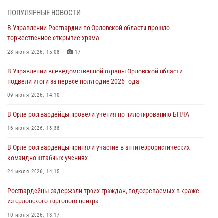
05 августа 2026, 13:16
2
ПОПУЛЯРНЫЕ НОВОСТИ
Ливенские росгвардейцы рассказали о результатах работы за
В Управлении Росгвардии по Орловской области прошло
первое полугодие
торжественное открытие храма
05 августа 2026, 13:12
28 июля 2026, 15:08
17
За месяц росгвардейцы задержали 15 лиц, подозреваемых в
В Управлении вневедомственной охраны Орловской области
совершении противоправных действий
подвели итоги за первое полугодие 2026 года
04 августа 2026, 14:21
09 июля 2026, 14:10
В Орле приняли присягу 28 новых росгвардейцев
В Орле росгвардейцы провели учения по пилотированию БПЛА
04 августа 2026, 14:06
2
16 июля 2026, 13:38
За месяц росгвардейцы приняли от граждан более 800 заявлений о
В Орле росгвардейцы приняли участие в антитеррористических
предоставлении госуслуг
командно-штабных учениях
03 августа 2026, 14:30
24 июля 2026, 14:15
Росгвардейцы задержали троих граждан, подозреваемых в краже
из орловского торгового центра
10 июля 2026, 13:17